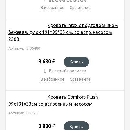
В избранное
Сравнение
Кровать Intex с подголовником
бежевая, флок 191*99*35 см, со встр. насосом
220В
Артикул: FS-96480
3 680
₽
Купить
Быстрый просмотр
В избранное
Сравнение
Кровать Comfort-Plush
99х191х33см со встроенным насосом
Артикул: IT-67766
3 880
₽
Купить