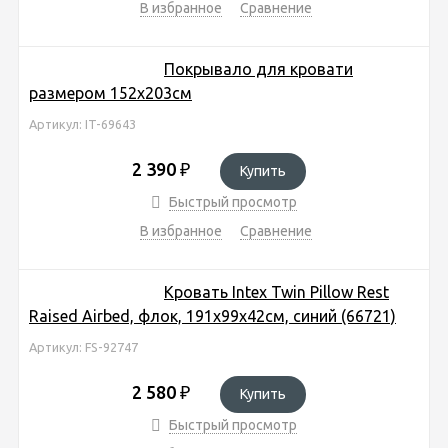
В избранное
Сравнение
Покрывало для кровати
размером 152х203см
Артикул: IT-69643
2 390
₽
Купить
Быстрый просмотр
В избранное
Сравнение
Кровать Intex Twin Pillow Rest
Raised Airbed, флок, 191х99х42см, синий (66721)
Артикул: FS-92747
2 580
₽
Купить
Быстрый просмотр