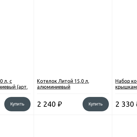
 л, с
Котелок Литой 15,0 л,
Набор кот
иевый (арт.
алюминиевый
крышками
2,0л, 3,0
2 240
₽
2 330
Купить
Купить