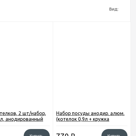
Вид:
телков, 2 шт/набор,
Набор посуды анодир. алюм.
85л, анодированный
(котелок 0,9л + кружка
чки склад., в чехле,
340мл), склад. ручки, в чехле,
1 12
CW-S05