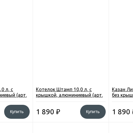
0 л, с
Котелок Штамп 10,0 л, с
Казан Ли
иевый (арт.
крышкой, алюминиевый (арт.
без крыш
19100)
01-0005)
1 890
₽
1 890
Купить
Купить