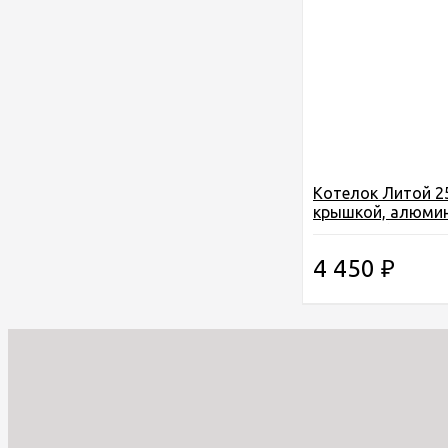
Котелок Литой 25
крышкой, алюмин
3-01-0010)
4 450
₽