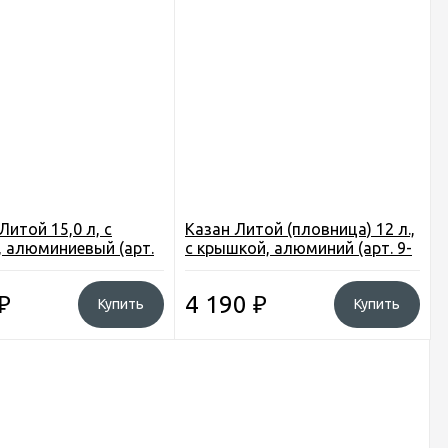
Литой 15,0 л, с
Казан Литой (пловница) 12 л.,
 алюминиевый (арт.
с крышкой, алюминий (арт. 9-
9)
00-0049)
₽
4 190
₽
Купить
Купить