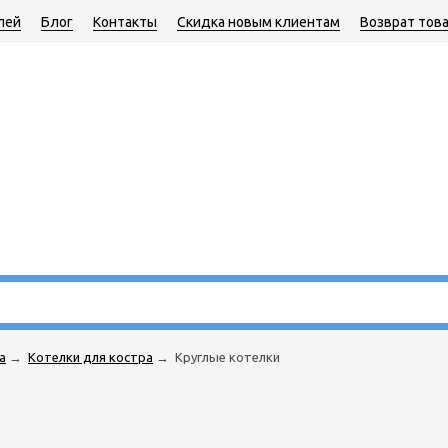
лей
Блог
Контакты
Скидка новым клиентам
Возврат тов
а
→
Котелки для костра
→
Круглые котелки