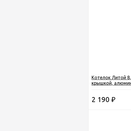
Котелок Литой 8,0
крышкой, алюмин
3-01-0004)
2 190
₽