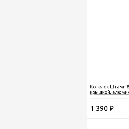
Котелок Штамп 8,
крышкой, алюмин
19080)
1 390
₽