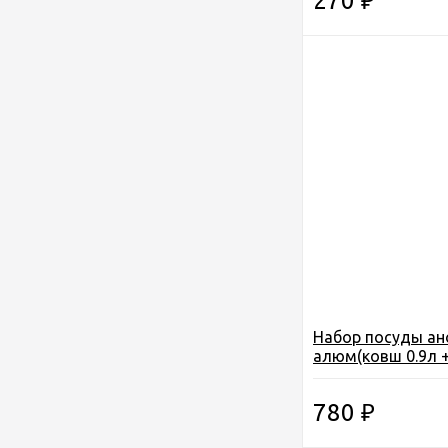
270
₽
Набор посуды ан
алюм(ковш 0.9л 
255мл), в чехле, 
780
₽