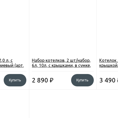
,0 л, с
Набор котелков, 2 шт/набор,
Котелок 
иевый (арт.
6л, 10л, с крышками, в сумке,
крышкой,
анодированный алюмин., CW-
3-01-000
RT04, 4
2 890
₽
3 490
Купить
Купить