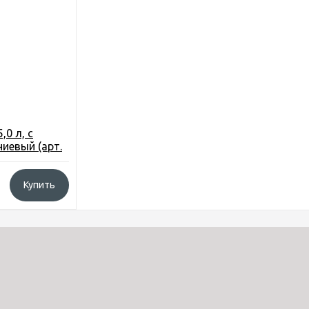
,0 л, с
иевый (арт.
Купить