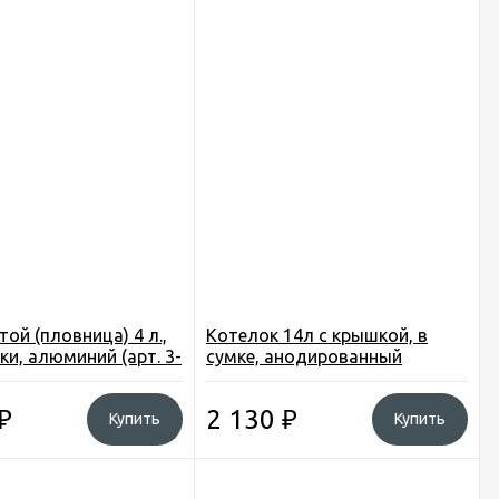
той (пловница) 4 л.,
Котелок 14л с крышкой, в
ки, алюминий (арт. 3-
сумке, анодированный
алюмин., CW-RT01 (8)
₽
2 130
₽
Купить
Купить