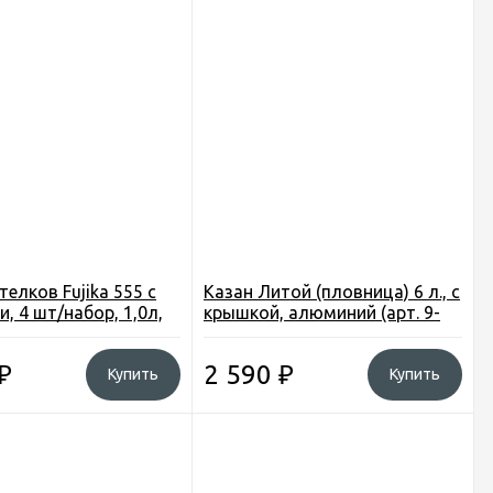
елков Fujika 555 с
Казан Литой (пловница) 6 л., с
, 4 шт/набор, 1,0л,
крышкой, алюминий (арт. 9-
л, 4,0л, нерж. сталь
00-0048)
₽
2 590
₽
Купить
Купить