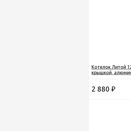
Котелок Литой 12
крышкой, алюмин
3-01-0033)
2 880
₽