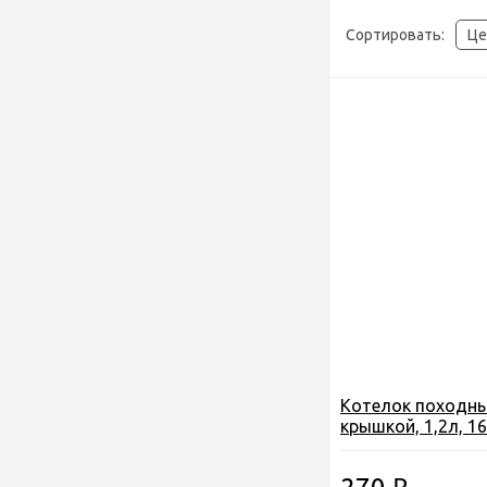
Сортировать:
Це
Котелок походны
крышкой, 1,2л, 1
нержавеющая ста