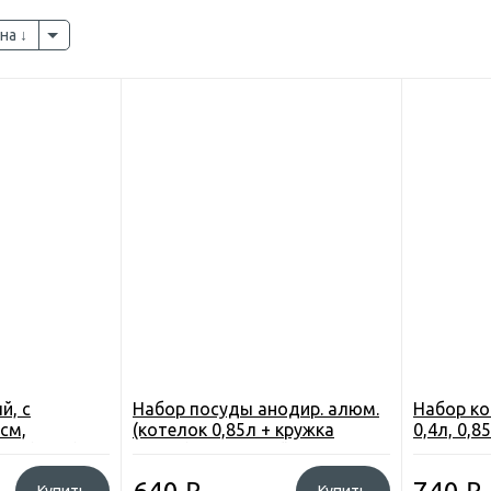
на
й, с
Набор посуды анодир. алюм.
Набор ко
6см,
(котелок 0,85л + кружка
0,4л, 0,
ль (DU-1)
170мл), с крышкой, в чехле,
алюм., ру
P03029-11
P03102-1