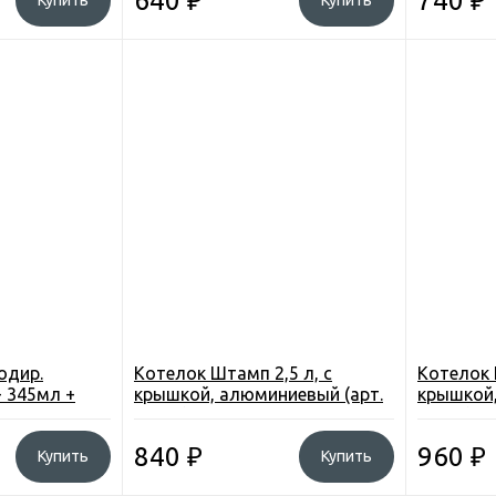
640
₽
740
₽
Купить
Купить
одир.
Котелок Штамп 2,5 л, с
Котелок 
+ 345мл +
крышкой, алюминиевый (арт.
крышкой,
P04017-11 12
19025)
19045)
840
₽
960
₽
Купить
Купить