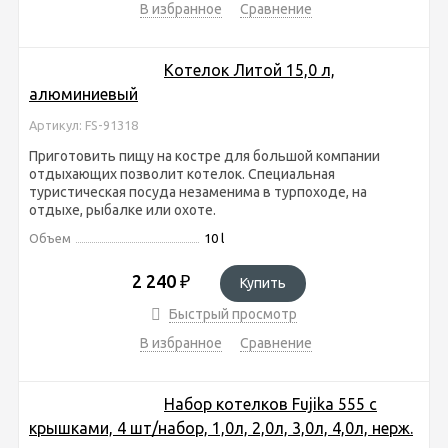
В избранное
Сравнение
Котелок Литой 15,0 л,
алюминиевый
Артикул: FS-91318
Приготовить пищу на костре для большой компании
отдыхающих позволит котелок. Специальная
туристическая посуда незаменима в турпоходе, на
отдыхе, рыбалке или охоте.
Объем
10 l
2 240
₽
Купить
Быстрый просмотр
В избранное
Сравнение
Набор котелков Fujika 555 с
крышками, 4 шт/набор, 1,0л, 2,0л, 3,0л, 4,0л, нерж.