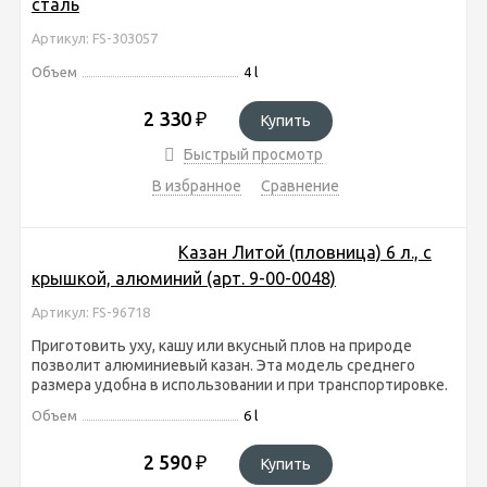
сталь
Артикул: FS-303057
Объем
4 l
2 330
₽
Купить
Быстрый просмотр
В избранное
Сравнение
Казан Литой (пловница) 6 л., с
крышкой, алюминий (арт. 9-00-0048)
Артикул: FS-96718
Приготовить уху, кашу или вкусный плов на природе
позволит алюминиевый казан. Эта модель среднего
размера удобна в использовании и при транспортировке.
Объем
6 l
2 590
₽
Купить