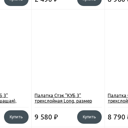
Б 3"
Палатка Стэк "КУБ 3"
Палатка 
шащая),
трехслойная Long, размер
трехслой
см., высота
2,2*2,5 м., высота 2,0 м., вес
1,8*2,1м.
8,8 кг.
7,4 кг.
9 580
₽
8 790
Купить
Купить