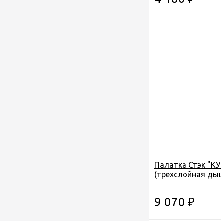
Палатка Стэк "КУ
(трехслойная ды
размер 2,20*2,20
2,05см.
9 070
₽