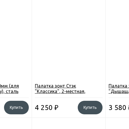
0мм (для
Палатка зонт Стэк
Палатка 
у), сталь
"Классика", 2-местная,
"Дышаща
d230см. h-150см. 3,4кг.
150х150см
4 250
₽
3 580
Купить
Купить