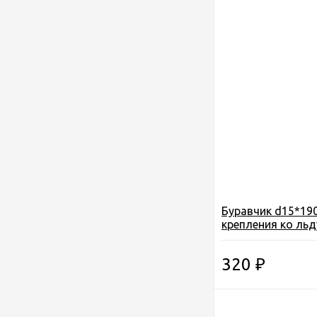
Буравчик d15*19
крепления ко льд
320
₽