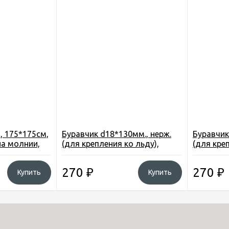
, 175*175см,
Буравчик d18*130мм., нерж.
Буравчик
на молнии,
(для крепления ко льду),
(для кре
арт. C)
ручка скольз.
ручка ско
270
₽
270
₽
Купить
Купить