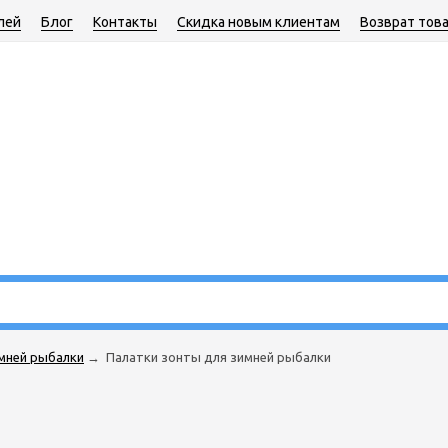
лей
Блог
Контакты
Скидка новым клиентам
Возврат тов
мней рыбалки
→
Палатки зонты для зимней рыбалки