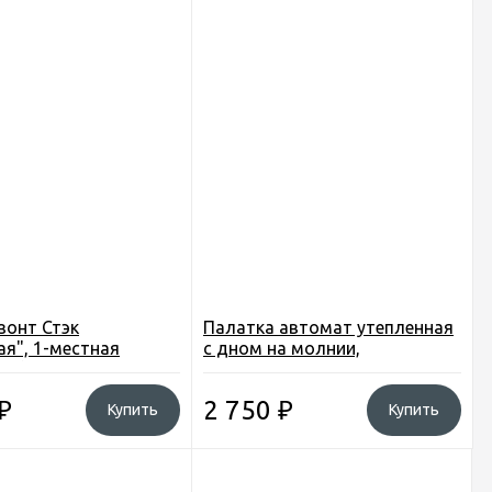
зонт Стэк
Палатка автомат утепленная
я", 1-местная
с дном на молнии,
. h-150см. 2,7кг.
220x220x150см
₽
2 750
₽
Купить
Купить