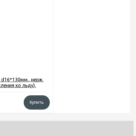
 d16*130мм., нерж.
пления ко льду),
льз.
Купить