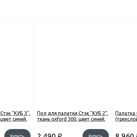
Стэк "КУБ 3",
Пол для палатки Стэк "КУБ 2",
Палатка 
 цвет синий,
ткань oxford 300, цвет синий,
(трехсло
), прослойка
1,75*1,75см. (3м3), прослойка
2,20*2,20
изолон 10мм.
2 490
₽
8 960
Купить
Купить