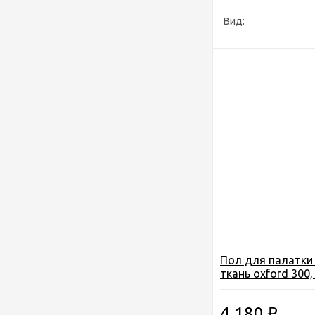
Вид:
Пол для палатки 
ткань oxford 300,
2,25*2,25см. (5м3
изолон 10мм.
4 180
₽