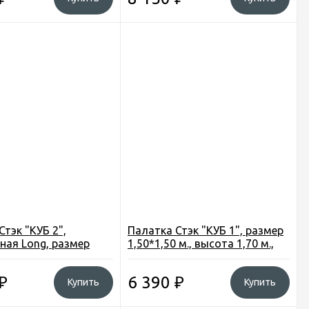
Стэк "КУБ 2",
Палатка Стэк "КУБ 1", размер
ная Long, размер
1,50*1,50 м., высота 1,70 м.,
, высота 1,75 м., вес
вес 5,6 кг.
₽
6 390
₽
Купить
Купить