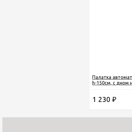
Палатка автомат
h-150см, с дном 
цвет белый КМФ (
1 230
₽