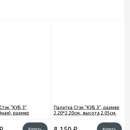
Стэк "КУБ 3"
Палатка Стэк "КУБ 3", размер
йная), размер
2,20*2,20см., высота 2,05см.
см., высота 2,05см.
₽
8 150
₽
Купить
Купить