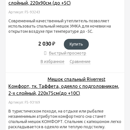
слойный, 220х90см (до +5С)
Артикул: FS-93243
Современный качественный утеплитель позволяет
использовать спальный мешок УМКА для ночевки на
открытом воздухе при температуре до -5С.
2 030
₽
Купить
Быстрый просмотр
В избранное
Сравнение
Мешок спальный Riverrest
Комфорт, тк. Таффета, одеяло с подголовником,
2-х слойный, 220х75см(до +10С)
Артикул: FS-93169
В туристическом походе, на отдыхе или рыбалке
незаменимым атрибутом комфортного сна станет
спальный мешок КОМФОРТ. Спальник с капюшоном легко
раскладывается в одеяло или теплую подстилку.