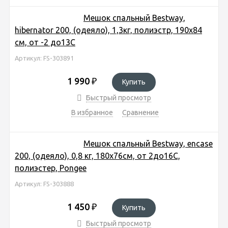
Мешок спальный Bestway,
hibernator 200, (одеяло), 1,3кг, полиэстр, 190х84
см, от -2 до13С
Артикул: FS-303891
1 990
₽
Купить
Быстрый просмотр
В избранное
Сравнение
Мешок спальный Bestway, encase
200, (одеяло), 0,8 кг, 180х76см, от 2до16C,
полиэстер, Pongee
Артикул: FS-303888
1 450
₽
Купить
Быстрый просмотр