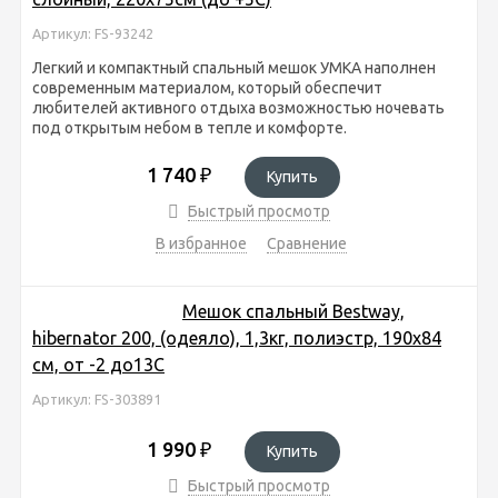
Артикул: FS-93242
Легкий и компактный спальный мешок УМКА наполнен
современным материалом, который обеспечит
любителей активного отдыха возможностью ночевать
под открытым небом в тепле и комфорте.
1 740
₽
Купить
Быстрый просмотр
В избранное
Сравнение
Мешок спальный Bestway,
hibernator 200, (одеяло), 1,3кг, полиэстр, 190х84
см, от -2 до13С
Артикул: FS-303891
1 990
₽
Купить
Быстрый просмотр