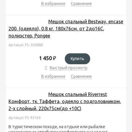
В избранное
Сравнение
Мешок спальный Bestway, encase
200, (одеяло), 0,8 кг, 180х76см, от 2до16C,
полиэстер, Pongee
Артикул: FS-303888
1 450
₽
Купить
Быстрый просмотр
В избранное
Сравнение
Мешок спальный Riverrest
Комфорт, тк. Таффета, одеяло с подголовником,
2-х слойный, 220х75см(до +10С)
Артикул: FS-93169
В туристическом походе, на отдыхе или рыбалке
незаменимым атрибутом комфортного сна станет