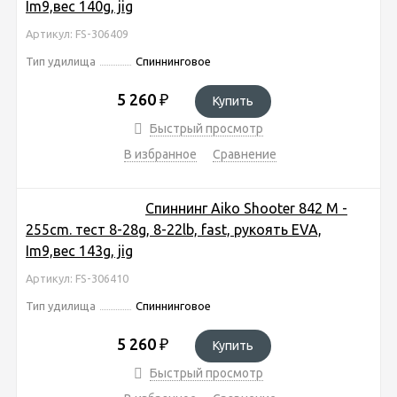
Im9,вес 140g, jig
Артикул: FS-306409
Тип удилища
Спиннинговое
5 260
₽
Купить
Быстрый просмотр
В избранное
Сравнение
Спиннинг Aiko Shooter 842 M -
255cm. тест 8-28g, 8-22lb, fast, рукоять EVA,
Im9,вес 143g, jig
Артикул: FS-306410
Тип удилища
Спиннинговое
5 260
₽
Купить
Быстрый просмотр