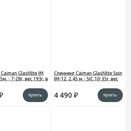
Caiman Glashltte IM
Спиннинг Caiman Glashltte Spin
5м. - 7-28г, вес 193г, в
IM-12, 2,45 м - SIC 10-35г, вес
168г
₽
4 490
₽
Купить
Купить