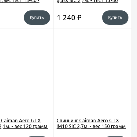
 1,8м. тест 15-40 -
glass SIC 2,7м. - тест 15-40
грамм
1 240
₽
Купить
Купить
 Caiman Aero GTX
Спиннинг Caiman Aero GTX
2,1м. - вес 120 грамм.
IM10 SIC 2,7м. - вес 150 грамм
9,5 грамм
тест 0,9-9,5 грамм.