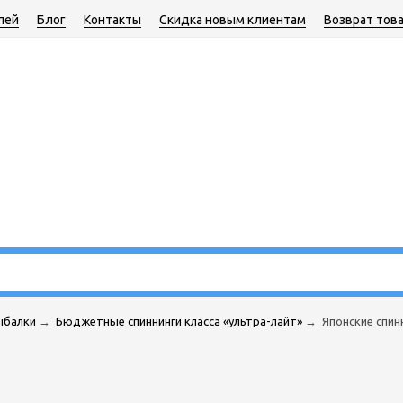
лей
Блог
Контакты
Скидка новым клиентам
Возврат тов
ыбалки
→
Бюджетные спиннинги класса «ультра-лайт»
→
Японские спин