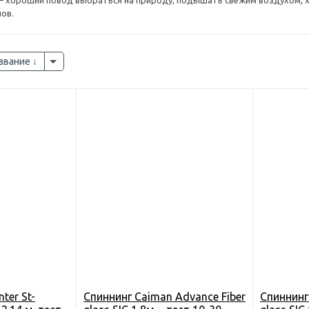
 – хороший повод выбраться на природу, подышать свежим воздухом, х
лов.
звание
ter St-
Спиннинг Caiman Advance Fiber
Спиннинг