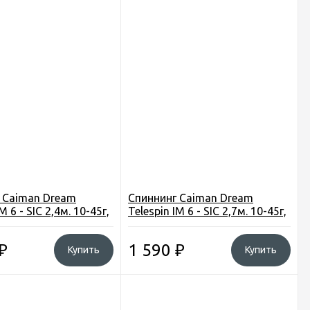
 Caiman Dream
Спиннинг Caiman Dream
M 6 - SIC 2,4м. 10-45г,
Telespin IM 6 - SIC 2,7м. 10-45г,
м
210г
₽
1 590
₽
Купить
Купить