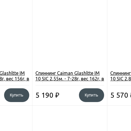
lashltte IM
Спиннинг Caiman Glashltte IM
Спиннинг 
8г, вес 156г, в
10 SIC 2,55м. - 7-28г, вес 162г, в
10 SIC 2,8
тубусе
тубусе
5 190
₽
5 570
Купить
Купить