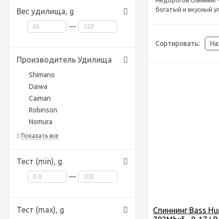
Недорогой спиннинг
богатый и вкусный у
Вес удилища,
g
—
Сортировать:
На
Производитель Удилища
Shimano
Daiwa
Caiman
Robinson
Nomura
Показать все
Тест (min),
g
—
Тест (max),
g
Спиннинг Bass Hun