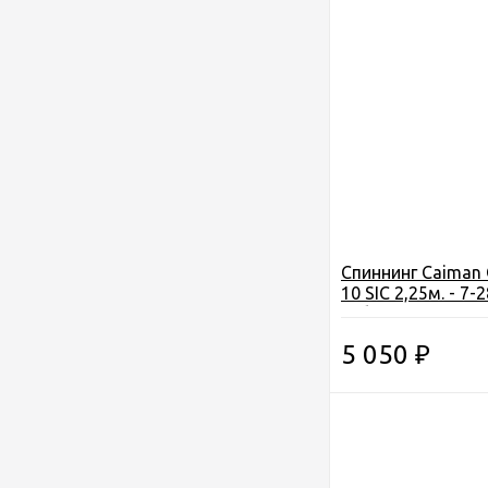
Спиннинг Caiman G
10 SIC 2,25м. - 7-2
тубусе
5 050
₽