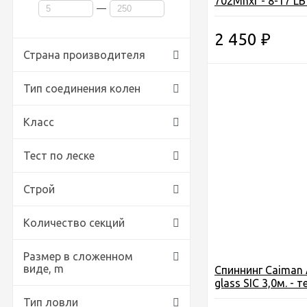
702Mhxf - 8-17 LB 
—
8-35 грамм
2 450
₽
Страна производителя
Тип соединения колен
Класс
Тест по леске
Строй
Количество секций
Размер в сложенном
виде,
m
Спиннинг Caiman 
glass SIC 3,0м. - 
грамм
Тип ловли