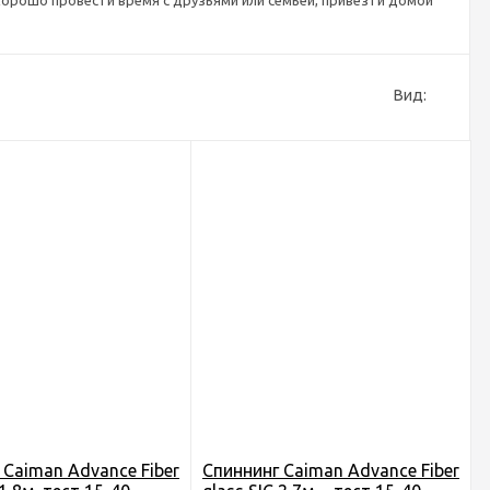
орошо провести время с друзьями или семьей, привезти домой
Вид:
 Caiman Advance Fiber
Спиннинг Caiman Advance Fiber