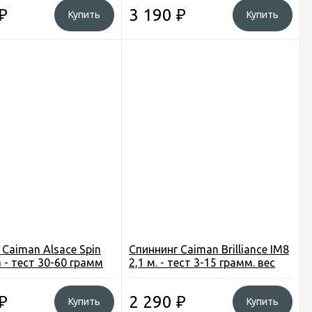
₽
3 190
₽
Купить
Купить
 Caiman Alsace Spin
Спиннинг Caiman Brilliance IM8
 - тест 30-60 грамм
2,1 м. - тест 3-15 грамм. вес
125 грамм
₽
2 290
₽
Купить
Купить