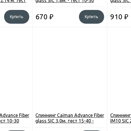
2.14 м. тест
glass SIC 1,8м. - тест 10-30
glass SIC
грамм
грамм
670
₽
910
₽
Купить
Купить
Advance Fiber
Спиннинг Caiman Advance Fiber
Спиннинг
тест 10-30
glass SIC 3,0м. тест 15-40 -
IM10 SIC 
грамм
тест 0,9-