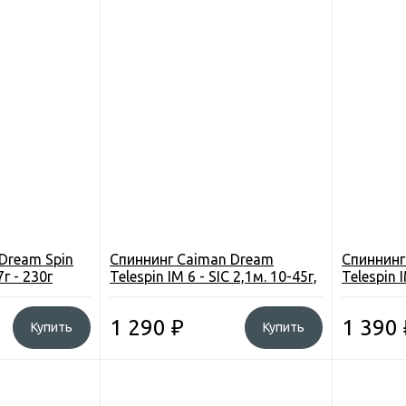
Dream Spin
Спиннинг Caiman Dream
Спиннинг
7г - 230г
Telespin IM 6 - SIC 2,1м. 10-45г,
Telespin I
160г
180 грам
1 290
₽
1 390
Купить
Купить