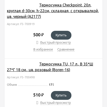
Термосумка Checkpoint, 20л,
круглая d-30см, h-22см, складная, с открывалкой,
цв. черный (A2177)
Артикул: FS-700919
500
₽
Купить
Быстрый просмотр
В избранное
Сравнение
Термосумка TU, 17 л., В 35*Ш
27*Г 18 см., цв. розовый (Boren-16)
Артикул: FS-700498
Объем
17 l
510
₽
Купить
Быстрый просмотр