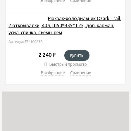
В избранное
Сравнение
Рюкзак-холодильник Ozark Trail,
2 открывалки, 40л, Ш50*В35* Г25, доп. карман,
усил. спинка, съемн. рем
Артикул: FS-100230
2 240
₽
Купить
Быстрый просмотр
В избранное
Сравнение