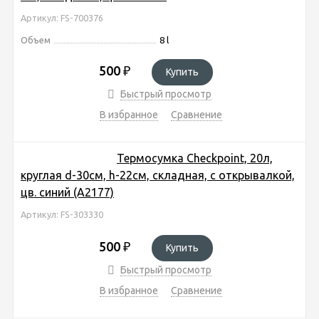
Артикул: FS-700376
Объем
8 l
500
₽
Купить
Быстрый просмотр
В избранное
Сравнение
Термосумка Checkpoint, 20л,
круглая d-30см, h-22см, складная, с открывалкой,
цв. синий (A2177)
Артикул: FS-303330
500
₽
Купить
Быстрый просмотр
В избранное
Сравнение