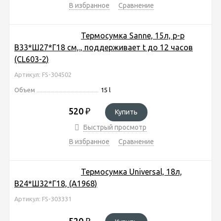
В избранное
Сравнение
Термосумка Sanne, 15л, р-р
В33*Ш27*Г18 cм,., поддерживает t до 12 часов
(CL603-2)
Артикул: FS-304502
Объем
15 l
520
₽
Купить
Быстрый просмотр
В избранное
Сравнение
Термосумка Universal, 18л,
В24*Ш32*Г18, (A1968)
Артикул: FS-303331
520
₽