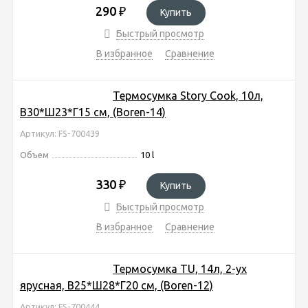
290
₽
Купить
Быстрый просмотр
В избранное
Сравнение
Термосумка Story Cook, 10л,
В30*Ш23*Г15 см, (Boren-14)
Артикул: FS-700439
Объем
10 l
330
₽
Купить
Быстрый просмотр
В избранное
Сравнение
Термосумка TU, 14л, 2-ух
ярусная, В25*Ш28*Г20 см, (Boren-12)
Артикул: FS-700444