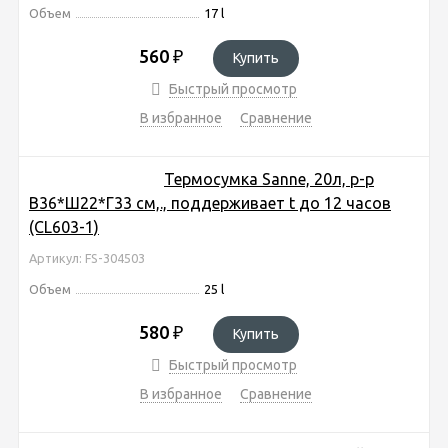
Объем
17 l
560
₽
Купить
Быстрый просмотр
В избранное
Сравнение
Термосумка Sanne, 20л, р-р
В36*Ш22*Г33 cм,., поддерживает t до 12 часов
(CL603-1)
Артикул: FS-304503
Объем
25 l
580
₽
Купить
Быстрый просмотр
В избранное
Сравнение