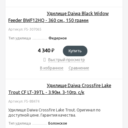
Удилище Daiwa Black Widow
Feeder BWF12HQ - 360 см., 150 грамм
Артикул: FS-307065
Тип удилища
Фидерное
4 340
₽
Купить
Быстрый просмотр
В избранное
Сравнение
Удилище Daiwa Crossfire Lake
Trout CF LT-39TL - 3.90м. 3-10гр. с/к
Артикул: FS-88474
Удилище Daiwa Crossfire Lake Trout. Оригинал по
доступной цене. Гарантия качества.
Тип удилища
Болонское