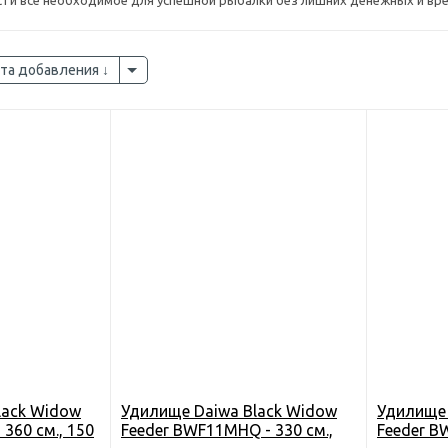
ти все необходимое для успешной рыбалки без лишних денежных и вр
та добавления
lack Widow
Удилище Daiwa Black Widow
Удилище 
360 см., 150
Feeder BWF11MHQ - 330 см.,
Feeder B