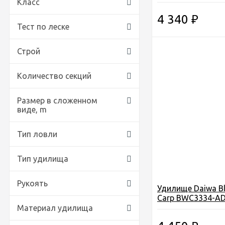
грамм
Класс
4 340
₽
Тест по леске
Строй
Количество секций
Размер в сложенном
виде,
m
Тип ловли
Тип удилища
Рукоять
Удилище Daiwa B
Carp BWC3334-AD,
см., 3,75ibs
Материал удилища