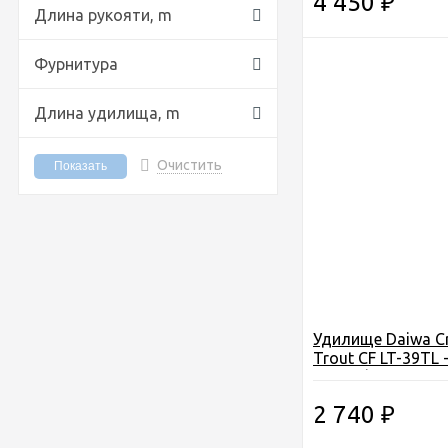
4 450
₽
Длина рукояти,
m
Фурнитура
Длина удилища,
m
Очистить
Удилище Daiwa Cr
Trout CF LT-39TL -
10гр. с/к
2 740
₽