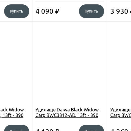
100 грамм
грамм
4 090
₽
3 930
Купить
Купить
lack Widow
Удилище Daiwa Black Widow
Удилище 
 13ft - 390
Carp BWC3312-AD, 13ft - 390
Carp BWC
см., 3,5ibs
см., 4.0ib