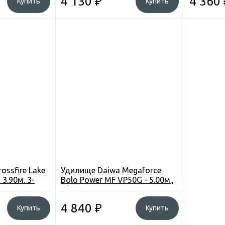
4 130
₽
4 360
Купить
Купить
ossfire Lake
Удилище Daiwa Megaforce
 3.90м. 3-
Bolo Power MF VP50G - 5.00м.,
с/к
4 840
₽
Купить
Купить