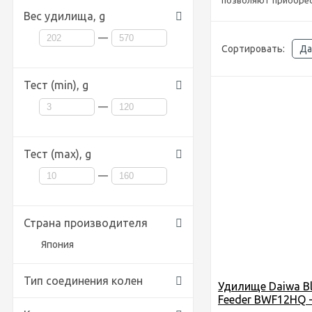
позволяют приобрес
Вес удилища,
g
—
Сортировать:
Да
Тест (min),
g
—
Тест (max),
g
—
Страна производителя
Япония
Тип соединения колен
Удилище Daiwa B
Feeder BWF12HQ - 