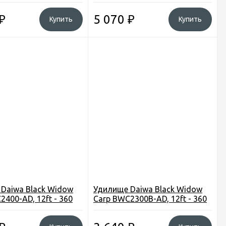
см., 5,0ibs
₽
5 070
₽
Купить
Купить
Daiwa Black Widow
Удилище Daiwa Black Widow
2400-AD, 12ft - 360
Carp BWC2300B-AD, 12ft - 360
s
см., 3ibs