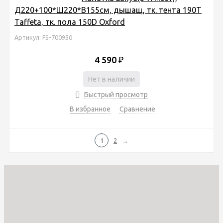
Д220+100*Ш220*В155см, дышащ, тк. тента 190T
Taffeta, тк. пола 150D Oxford
Артикул: FS-700950
4 590
₽
Нет в наличии
Быстрый просмотр
В избранное
Сравнение
1
2
→