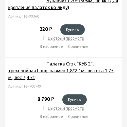
Буравчик d20*150мм., нерж. (для
крепления палаток ко льду)
Артикул: FS-99360
320
₽
Купить
Быстрый просмотр
В избранное
Сравнение
Палатка Стэк "КУБ 2",
трехслойная Long, размер 1,8*2,1м., высота 1,75
м., вес 7,4 кг.
Артикул: FS-700749
8 790
₽
Купить
Быстрый просмотр
В избранное
Сравнение