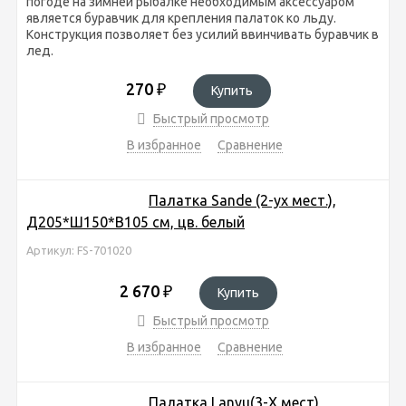
погоде на зимней рыбалке необходимым аксессуаром
является буравчик для крепления палаток ко льду.
Конструкция позволяет без усилий ввинчивать буравчик в
лед.
270
₽
Купить
Быстрый просмотр
В избранное
Сравнение
Палатка Sande (2-ух мест.),
Д205*Ш150*В105 см, цв. белый
Артикул: FS-701020
2 670
₽
Купить
Быстрый просмотр
В избранное
Сравнение
Палатка Lanyu(3-Х мест),