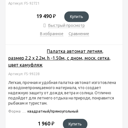
Артикул: FS-92721
19 490
₽
Купить
Быстрый просмотр
В избранное
Сравнение
Палатка автомат летняя,
размер 2.2 х 2.2м. h -1.50м, с дном, моск. сетка,
цвет камуфляж
Артикул: FS-99228
Легкая, прочная и удобная палатка-автомат изготовлена
из водонепроницаемого материала, что создает
надежную защиту от дождя, ветра и солнца. Отлично
подойдет для летнего отдыха на природе, понравится
рыбакам и туристам.
Форма
квадратный/прямоугольный
1 960
₽
Купить