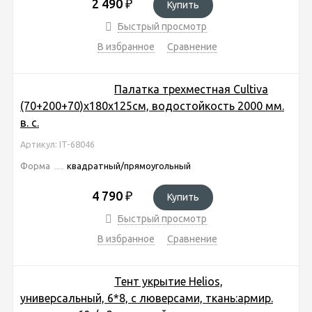
2 490
₽
Купить
Быстрый просмотр
В избранное
Сравнение
Палатка трехместная Cultiva
(70+200+70)х180х125см, водостойкость 2000 мм.
в. с.
Артикул: IT-68046
Форма
квадратный/прямоугольный
4 790
₽
Купить
Быстрый просмотр
В избранное
Сравнение
Тент укрытие Helios,
универсальный, 6*8, с люверсами, ткань:армир.