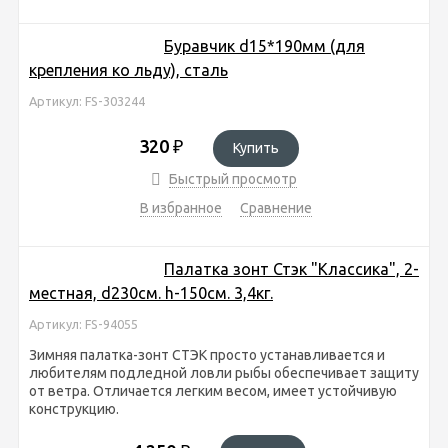
Буравчик d15*190мм (для
крепления ко льду), сталь
Артикул: FS-303244
320
₽
Купить
Быстрый просмотр
В избранное
Сравнение
Палатка зонт Стэк "Классика", 2-
местная, d230см. h-150см. 3,4кг.
Артикул: FS-94055
Зимняя палатка-зонт СТЭК просто устанавливается и
любителям подледной ловли рыбы обеспечивает защиту
от ветра. Отличается легким весом, имеет устойчивую
конструкцию.