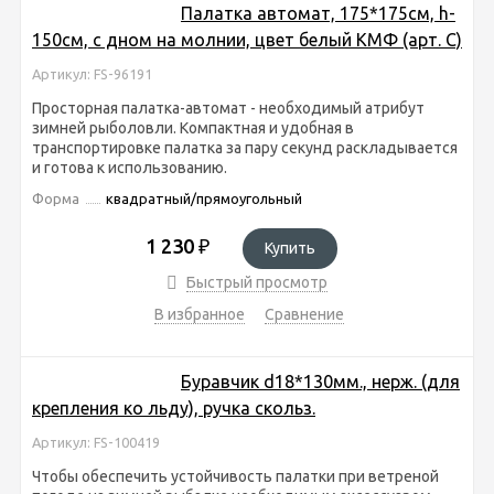
Палатка автомат, 175*175см, h-
150см, с дном на молнии, цвет белый КМФ (арт. C)
Артикул: FS-96191
Просторная палатка-автомат - необходимый атрибут
зимней рыболовли. Компактная и удобная в
транспортировке палатка за пару секунд раскладывается
и готова к использованию.
Форма
квадратный/прямоугольный
1 230
₽
Купить
Быстрый просмотр
В избранное
Сравнение
Буравчик d18*130мм., нерж. (для
крепления ко льду), ручка скольз.
Артикул: FS-100419
Чтобы обеспечить устойчивость палатки при ветреной