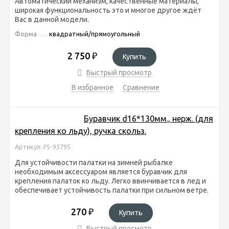
Автоматический механизм, качественные материалы,
широкая функциональность это и многое другое ждёт
Вас в данной модели.
Форма
квадратный/прямоугольный
2 750
₽
Купить
Быстрый просмотр
В избранное
Сравнение
Буравчик d16*130мм., нерж. (для
крепления ко льду), ручка скольз.
Артикул: FS-93795
Для устойчивости палатки на зимней рыбалке
необходимым аксессуаром является буравчик для
крепления палаток ко льду. Легко ввинчивается в лед и
обеспечивает устойчивость палатки при сильном ветре.
270
₽
Купить
Быстрый просмотр