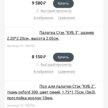
9 580
₽
Купить
Быстрый просмотр
В избранное
Сравнение
Палатка Стэк "КУБ 3", размер
2,20*2,20см., высота 2,05см.
Артикул: FS-700752
8 150
₽
Купить
Быстрый просмотр
В избранное
Сравнение
Пол для палатки Стэк "КУБ 2",
ткань oxford 300, цвет синий, 1,75*1,75см. (3м3),
прослойка изолон 10мм.
Артикул: FS-700756