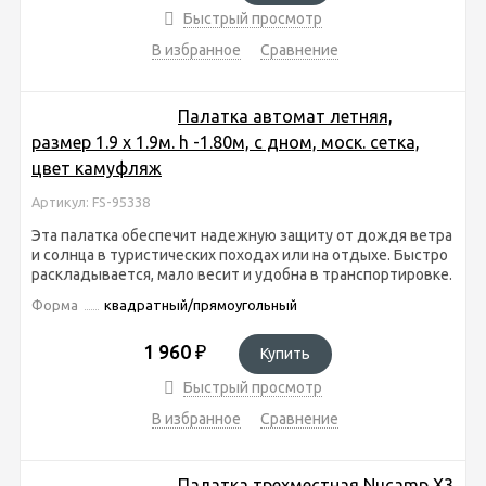
Быстрый просмотр
В избранное
Сравнение
Палатка автомат летняя,
размер 1.9 х 1.9м. h -1.80м, с дном, моск. сетка,
цвет камуфляж
Артикул: FS-95338
Эта палатка обеспечит надежную защиту от дождя ветра
и солнца в туристических походах или на отдыхе. Быстро
раскладывается, мало весит и удобна в транспортировке.
Форма
квадратный/прямоугольный
1 960
₽
Купить
Быстрый просмотр
В избранное
Сравнение
Палатка трехместная Nucamp X3