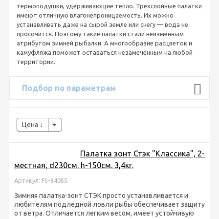
термоподушки, удерживающие тепло. Трехслойные палатки
имеют отличную влагонепроницаемость. Их можно
устанавливать даже на сырой земле или снегу — вода не
просочится. Поэтому такие палатки стали неизменным
атрибутом зимней рыбалки. А многообразие расцветок и
камуфляжа поможет оставаться незамеченным на любой
территории.
Подбор по параметрам
Цена
Палатка зонт Стэк "Классика", 2-
местная, d230см. h-150см. 3,4кг.
Артикул: FS-94055
Зимняя палатка-зонт СТЭК просто устанавливается и
любителям подледной ловли рыбы обеспечивает защиту
от ветра. Отличается легким весом, имеет устойчивую