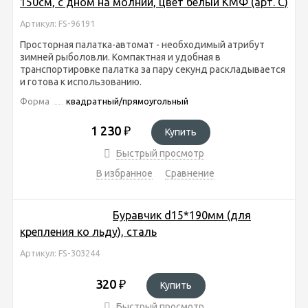
150см, с дном на молнии, цвет белый КМФ (арт. C)
Артикул: FS-96191
Просторная палатка-автомат - необходимый атрибут
зимней рыболовли. Компактная и удобная в
транспортировке палатка за пару секунд раскладывается
и готова к использованию.
Форма
квадратный/прямоугольный
1 230
₽
Купить
Быстрый просмотр
В избранное
Сравнение
Буравчик d15*190мм (для
крепления ко льду), сталь
Артикул: FS-303244
320
₽
Купить
Быстрый просмотр