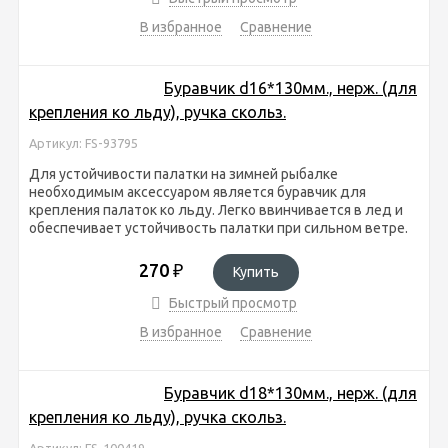
В избранное
Сравнение
Буравчик d16*130мм., нерж. (для
крепления ко льду), ручка скольз.
Артикул: FS-93795
Для устойчивости палатки на зимней рыбалке
необходимым аксессуаром является буравчик для
крепления палаток ко льду. Легко ввинчивается в лед и
обеспечивает устойчивость палатки при сильном ветре.
270
₽
Купить
Быстрый просмотр
В избранное
Сравнение
Буравчик d18*130мм., нерж. (для
крепления ко льду), ручка скольз.
Артикул: FS-100419