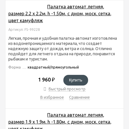
Палатка автомат летняя,
размер 2.2 х 2.2м. h -1.50м, с дном, моск. сетка,
цвет камуфляж
Артикул: FS-99228
Легкая, прочная и удобная палатка-автомат изготовлена
из водонепроницаемого материала, что создает
надежную защиту от дождя, ветра и солнца. Отлично
подойдет для летнего отдыха на природе, понравится
рыбакам и туристам.
Форма
квадратный/прямоугольный
1 960
₽
Купить
Быстрый просмотр
В избранное
Сравнение
Палатка автомат летняя,
размер 1.9 х 1.9м. h -1.80м, с дном, моск. сетка,
цвет камуфляж