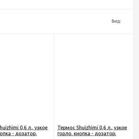
Вид:
uizhimi 0,6 л., узкое
Термос Shuizhimi 0,6 л., узкое
нопка - дозатор,
горло, кнопка - дозатор,