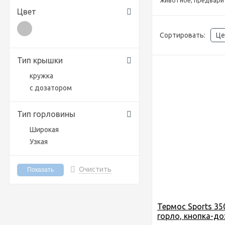
животное, предварит
Цвет
Сортировать:
Це
Тип крышки
кружка
с дозатором
Тип горловины
Широкая
Узкая
Очистить
Термос Sports 350
горло, кнопка-до