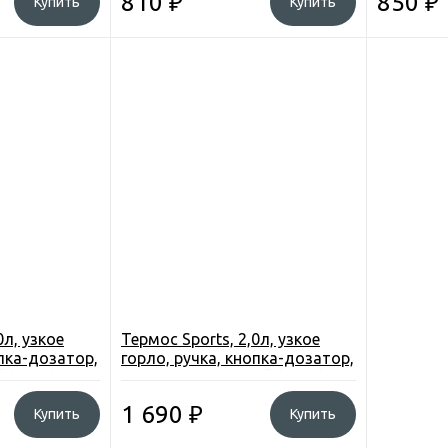
810
₽
850
₽
Купить
Купить
0л, узкое
Термос Sports, 2,0л, узкое
опка-дозатор,
горло, ручка, кнопка-дозатор,
й (H017)
чашка, цвет черный (H017)
1 690
₽
Купить
Купить