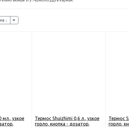
ельно вкинув эту термопосуду в карман.
на
 мл., узкое
Термос Shuizhimi 0,6 л., узкое
Термос Sh
затор,
горло, кнопка - дозатор,
горло, к