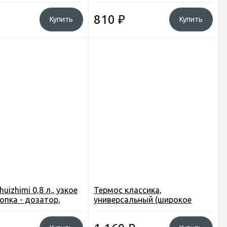
. метал..
чашка, цв. золото.
810
₽
Купить
Купить
uizhimi 0,8 л., узкое
Термос классика,
нопка - дозатор,
универсальный (широкое
в. красный. спорт
горло) 1.4 л