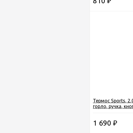
810
₽
Термос Sports, 2,
горло, ручка, кн
чашка, цвет сини
1 690
₽