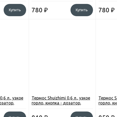
чашка, цв. красный.
чашка, цв
780
₽
780
₽
Купить
Купить
,6 л., узкое
Термос Shuizhimi 0,6 л., узкое
Термос Sh
озатор,
горло, кнопка - дозатор,
горло, к
чашка, цв. сиренев.
чашка, ц