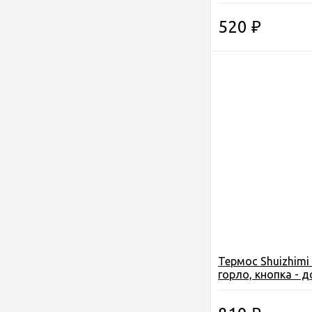
чашка, цв. красн.
520
₽
Термос Shuizhimi 0
горло, кнопка - д
чашка, цв. синий.