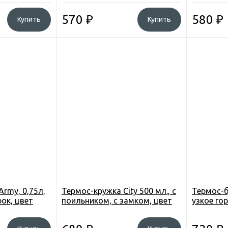
черный
белый
570
₽
580
₽
Купить
Купить
rmy, 0,75л,
Термос-кружка City 500 мл., с
Термос-б
рок, цвет
поильником, с замком, цвет
узкое го
медь
зеленый