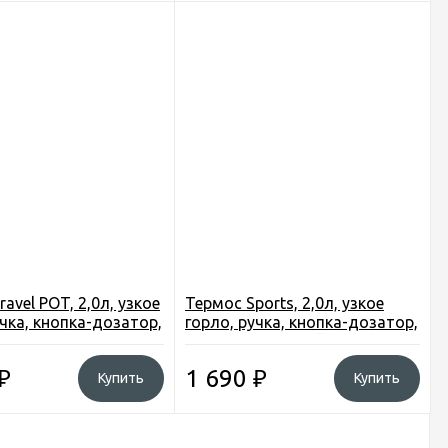
avel POT, 2,0л, узкое
Термос Sports, 2,0л, узкое
учка, кнопка-дозатор,
горло, ручка, кнопка-дозатор,
вет КМФ (H051)
чашка, цвет синий (H017)
₽
1 690
₽
Купить
Купить