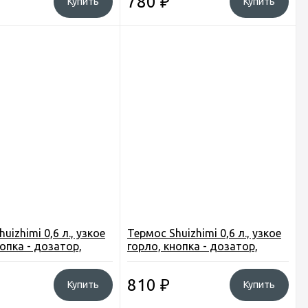
780
₽
Купить
Купить
uizhimi 0,6 л., узкое
Термос Shuizhimi 0,6 л., узкое
нопка - дозатор,
горло, кнопка - дозатор,
. сиренев.
чашка, цв. золото.
810
₽
Купить
Купить