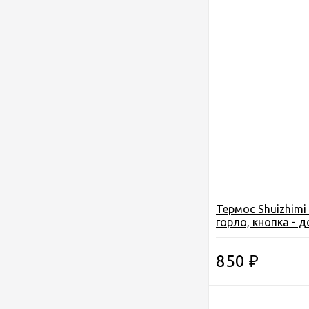
Термос Shuizhimi 0
горло, кнопка - д
чашка, цв. красны
850
₽