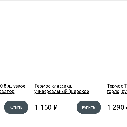
,8 л., узкое
Термос классика,
Термос Tr
озатор,
универсальный (широкое
горло, р
й. спорт
горло) 1.4 л
чашка, ц
1 160
₽
1 290
Купить
Купить