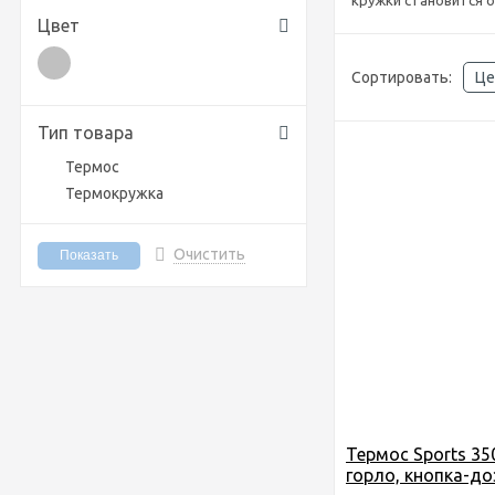
кружки становится о
Цвет
Сортировать:
Це
Тип товара
Термос
Термокружка
Очистить
Термос Sports 350
горло, кнопка-до