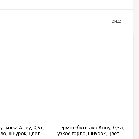
Вид:
утылка Army, 0,5л,
Термос-бутылка Army, 0,5л,
рло, шнурок, цвет
узкое горло, шнурок, цвет