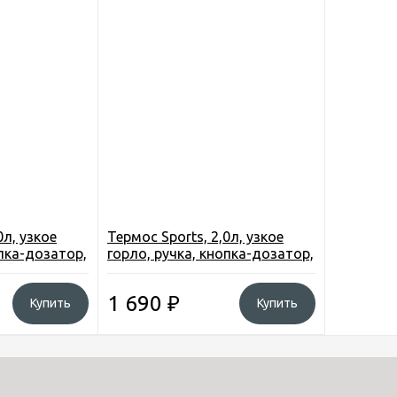
0л, узкое
Термос Sports, 2,0л, узкое
опка-дозатор,
горло, ручка, кнопка-дозатор,
ый (H017)
чашка, цвет золото (H017)
1 690
₽
Купить
Купить