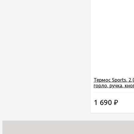
Термос Sports, 2,
горло, ручка, кн
чашка, цвет черн
1 690
₽