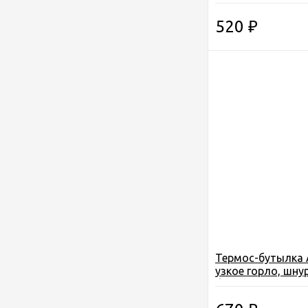
чашка, цв. красн.
520
₽
Термос-бутылка A
узкое горло, шну
белый