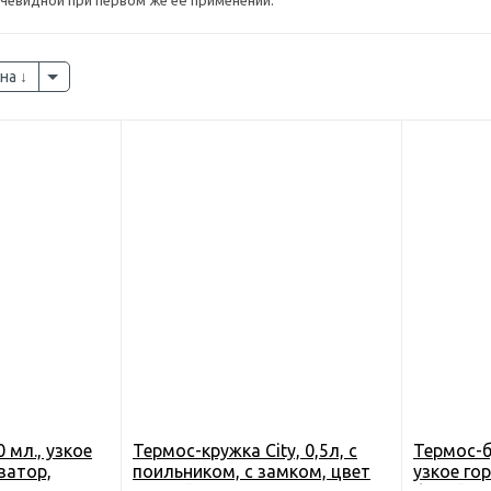
чевидной при первом же её применении.
на
 мл., узкое
Термос-кружка City, 0,5л, с
Термос-б
затор,
поильником, с замком, цвет
узкое го