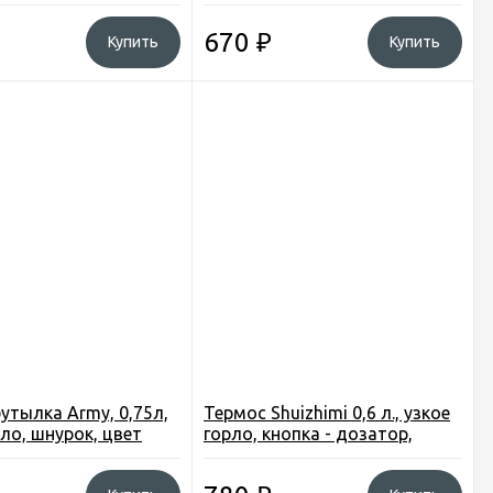
черный
670
₽
Купить
Купить
утылка Army, 0,75л,
Термос Shuizhimi 0,6 л., узкое
рло, шнурок, цвет
горло, кнопка - дозатор,
чашка, цв. красный.