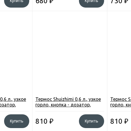
680
₽
730
₽
Купить
Купить
,6 л., узкое
Термос Shuizhimi 0,6 л., узкое
Термос Sh
озатор,
горло, кнопка - дозатор,
горло, к
.
чашка, цв. синий.
чашка, цв
810
₽
810
₽
Купить
Купить