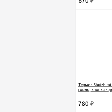
670
₽
Термос Shuizhimi 0
горло, кнопка - д
чашка, цв. метал.
780
₽