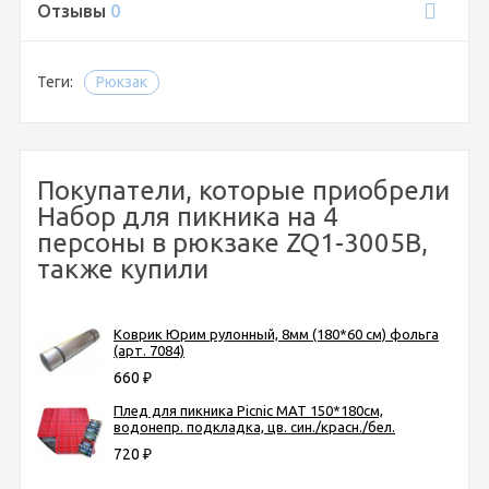
Отзывы
0
Теги:
Рюкзак
Покупатели, которые приобрели
Набор для пикника на 4
персоны в рюкзаке ZQ1-3005В,
также купили
Коврик Юрим рулонный, 8мм (180*60 см) фольга
(арт. 7084)
660
₽
Плед для пикника Picnic MAT 150*180см,
водонепр. подкладка, цв. син./красн./бел.
720
₽