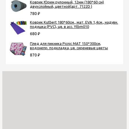
Коврик Юрим рулонный, 12мм (180*60 см)
двухслойный, цветной(арт. 7122D )
780
₽
Коврик Kutbert 180*60см., мат. EVA 1,4см., надувн.
подушка (PVC), цв. в асс. Ytbm010
680
₽
Плед для пикника Picnic MAT 150*300см,
водонепр. подкладка, цв. сиреневые цветы
870
₽