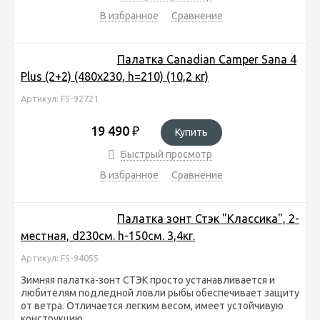
В избранное
Сравнение
Палатка Canadian Camper Sana 4
Plus (2+2) (480x230, h=210) (10,2 кг)
Артикул: FS-92721
19 490
₽
Купить
Быстрый просмотр
В избранное
Сравнение
Палатка зонт Стэк "Классика", 2-
местная, d230см. h-150см. 3,4кг.
Артикул: FS-94055
Зимняя палатка-зонт СТЭК просто устанавливается и
любителям подледной ловли рыбы обеспечивает защиту
от ветра. Отличается легким весом, имеет устойчивую
конструкцию.