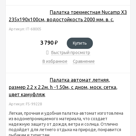
Палатка трехместная Nucamp X3
235х190х100см, водостойкость 2000 мм. в. с.
Артикул: IT-68005
3 790
₽
Купить
Быстрый просмотр
В избранное
Сравнение
Палатка автомат летняя,
размер 2.2 х 2.2м. h -1.50м, с дном, моск. сетка,
цвет камуфляж
Артикул: FS-99228
Легкая, прочная и удобная палатка-автомат изготовлена
из водонепроницаемого материала, что создает
надежную защиту от дождя, ветра и солнца. Отлично
подойдет для летнего отдыха на природе, понравится
рыбакам и туристам.