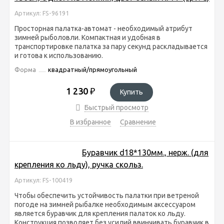
Артикул: FS-96191
Просторная палатка-автомат - необходимый атрибут
зимней рыболовли. Компактная и удобная в
транспортировке палатка за пару секунд раскладывается
и готова к использованию.
Форма
квадратный/прямоугольный
1 230
₽
Купить
Быстрый просмотр
В избранное
Сравнение
Буравчик d18*130мм., нерж. (для
крепления ко льду), ручка скольз.
Артикул: FS-100419
Чтобы обеспечить устойчивость палатки при ветреной
погоде на зимней рыбалке необходимым аксессуаром
является буравчик для крепления палаток ко льду.
Конструкция позволяет без усилий ввинчивать буравчик в