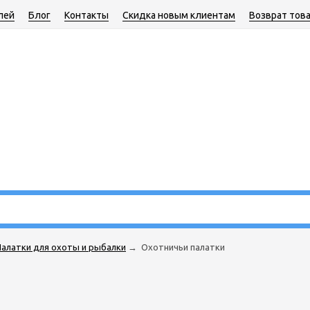
лей
Блог
Контакты
Скидка новым клиентам
Возврат тов
алатки для охоты и рыбалки
→
Охотничьи палатки