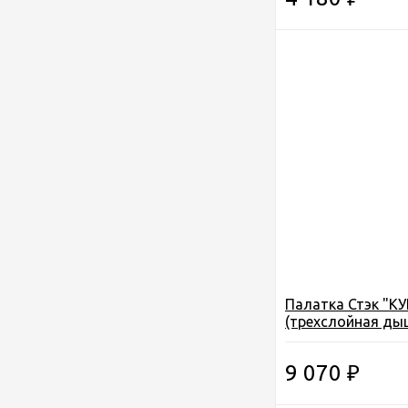
Палатка Стэк "КУ
(трехслойная ды
размер 2,20*2,20
2,05см.
9 070
₽