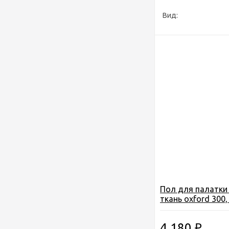
Вид:
Пол для палатки 
ткань oxford 300,
2,25*2,25см. (5м3
изолон 10мм.
4 180
₽