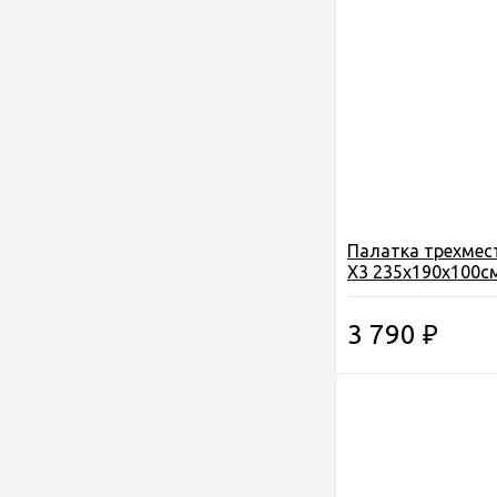
Палатка трехмес
X3 235х190х100с
водостойкость 200
3 790
₽