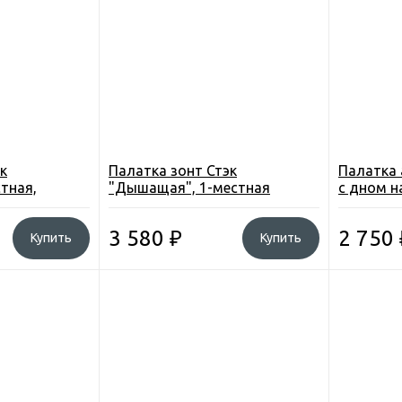
к
Палатка зонт Стэк
Палатка 
стная,
"Дышащая", 1-местная
с дном н
,4кг.
150х150см. h-150см. 2,7кг.
220x220
3 580
₽
2 750
Купить
Купить