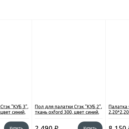
Стэк "КУБ 3",
Пол для палатки Стэк "КУБ 2",
Палатка 
 цвет синий,
ткань oxford 300, цвет синий,
2,20*2,20
), прослойка
1,75*1,75см. (3м3), прослойка
изолон 10мм.
2 490
₽
8 150
Купить
Купить