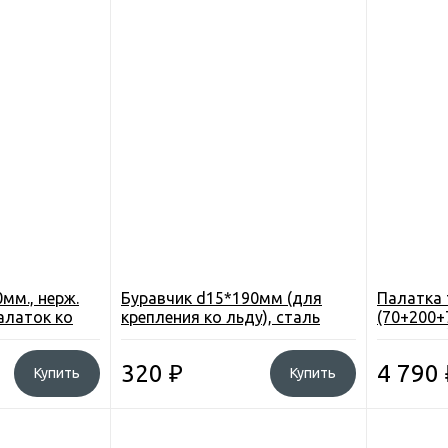
мм., нерж.
Буравчик d15*190мм (для
Палатка 
алаток ко
крепления ко льду), сталь
(70+200+
водостой
320
₽
4 790
Купить
Купить