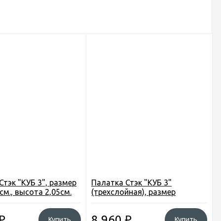
Стэк "КУБ 3", размер
Палатка Стэк "КУБ 3"
см., высота 2,05см.
(трехслойная), размер
2,20*2,20см., высота 2,05см.
₽
8 960
₽
Купить
Купить