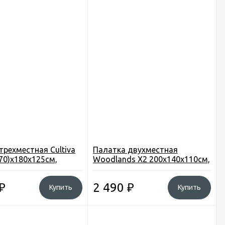
трехместная Cultiva
Палатка двухместная
70)х180х125см,
Woodlands Х2 200х140х110см,
кость 2000 мм. в. с.
водостойкость 600 мм. в. с.
₽
2 490
₽
Купить
Купить