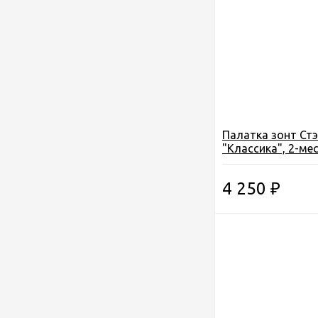
Палатка зонт Стэ
"Классика", 2-ме
d230см. h-150см. 3
4 250
₽