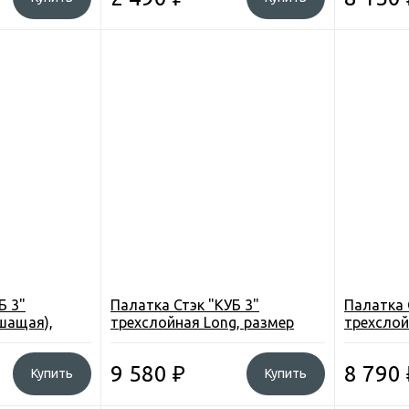
Б 3"
Палатка Стэк "КУБ 3"
Палатка 
шащая),
трехслойная Long, размер
трехслой
см., высота
2,2*2,5 м., высота 2,0 м., вес
1,8*2,1м.
8,8 кг.
7,4 кг.
9 580
₽
8 790
Купить
Купить