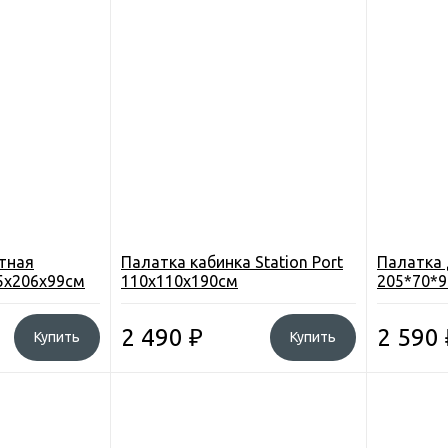
тная
Палатка кабинка Station Port
Палатка 
5х206х99см
110х110х190см
205*70*9
до 3000мм
2 490
₽
2 590
Купить
Купить