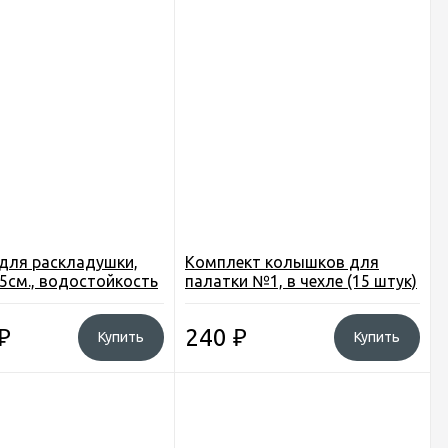
для раскладушки,
Комплект колышков для
5см., водостойкость
палатки №1, в чехле (15 штук)
., вес 2,1кг. HT9168
₽
240
₽
Купить
Купить