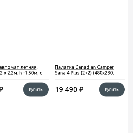
автомат летняя,
Палатка Canadian Camper
 х 2.2м. h -1.50м, с
Sana 4 Plus (2+2) (480x230,
к. сетка, цвет
h=210) (10,2 кг)
ж
₽
19 490
₽
Купить
Купить