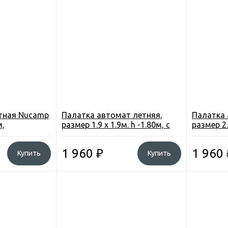
тная Nucamp
Палатка автомат летняя,
Палатка 
м,
размер 1.9 х 1.9м. h -1.80м, с
размер 2.2
0 мм. в. с.
дном, моск. сетка, цвет
дном, мос
камуфляж
камуфля
1 960
₽
1 960
Купить
Купить