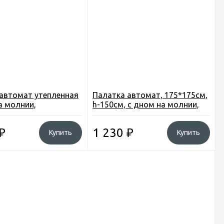
автомат утепленная
Палатка автомат, 175*175см,
а молнии,
h-150см, с дном на молнии,
x150см
цвет белый КМФ (арт. C)
₽
1 230
₽
Купить
Купить