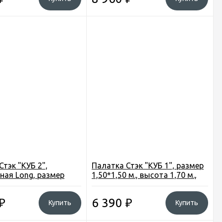
Стэк "КУБ 2",
Палатка Стэк "КУБ 1", размер
ная Long, размер
1,50*1,50 м., высота 1,70 м.,
, высота 1,75 м., вес
вес 5,6 кг.
₽
6 390
₽
Купить
Купить