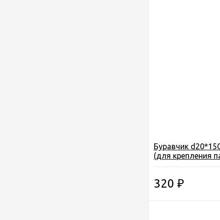
Буравчик d20*150
(для крепления п
льду)
320
₽