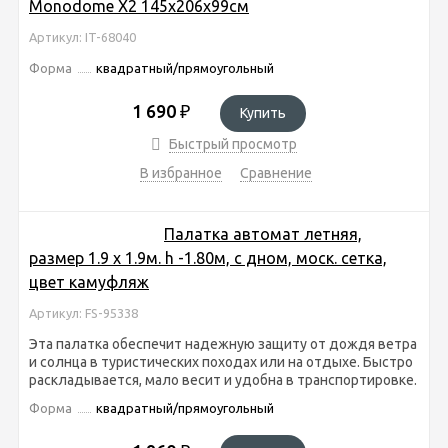
Monodome Х2 145х206х99см
Артикул: IT-68040
Форма
квадратный/прямоугольный
1 690
₽
Купить
Быстрый просмотр
В избранное
Сравнение
Палатка автомат летняя,
размер 1.9 х 1.9м. h -1.80м, с дном, моск. сетка,
цвет камуфляж
Артикул: FS-95338
Эта палатка обеспечит надежную защиту от дождя ветра
и солнца в туристических походах или на отдыхе. Быстро
раскладывается, мало весит и удобна в транспортировке.
Форма
квадратный/прямоугольный