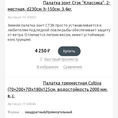
Палатка зонт Стэк "Классика", 2-
местная, d230см. h-150см. 3,4кг.
Артикул: FS-94055
Зимняя палатка-зонт СТЭК просто устанавливается и
любителям подледной ловли рыбы обеспечивает защиту
от ветра. Отличается легким весом, имеет устойчивую
конструкцию.
4 250
₽
Купить
Быстрый просмотр
В избранное
Сравнение
Палатка трехместная Cultiva
(70+200+70)х180х125см, водостойкость 2000 мм.
в. с.
Артикул: IT-68046
Форма
квадратный/прямоугольный