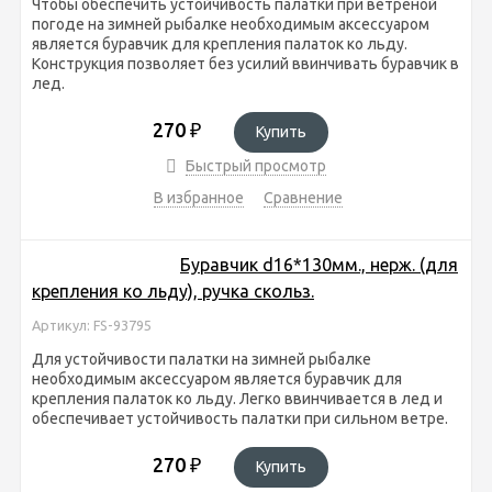
Чтобы обеспечить устойчивость палатки при ветреной
погоде на зимней рыбалке необходимым аксессуаром
является буравчик для крепления палаток ко льду.
Конструкция позволяет без усилий ввинчивать буравчик в
лед.
270
₽
Купить
Быстрый просмотр
В избранное
Сравнение
Буравчик d16*130мм., нерж. (для
крепления ко льду), ручка скольз.
Артикул: FS-93795
Для устойчивости палатки на зимней рыбалке
необходимым аксессуаром является буравчик для
крепления палаток ко льду. Легко ввинчивается в лед и
обеспечивает устойчивость палатки при сильном ветре.
270
₽
Купить