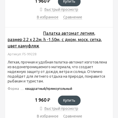
1 960
₽
Купить
Быстрый просмотр
В избранное
Сравнение
Палатка автомат летняя,
размер 2.2 х 2.2м. h -1.50м, с дном, моск. сетка,
цвет камуфляж
Артикул: FS-99228
Легкая, прочная и удобная палатка-автомат изготовлена
из водонепроницаемого материала, что создает
надежную защиту от дождя, ветра и солнца. Отлично
подойдет для летнего отдыха на природе, понравится
рыбакам и туристам.
Форма
квадратный/прямоугольный
1 960
₽
Купить
Быстрый просмотр
В избранное
Сравнение