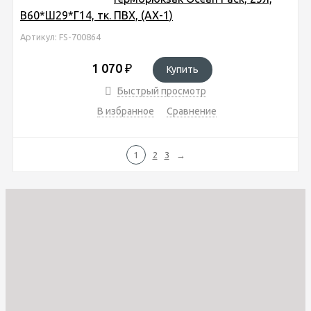
В60*Ш29*Г14, тк. ПВХ, (AX-1)
Артикул: FS-700864
1 070
₽
Купить
Быстрый просмотр
В избранное
Сравнение
1
2
3
→