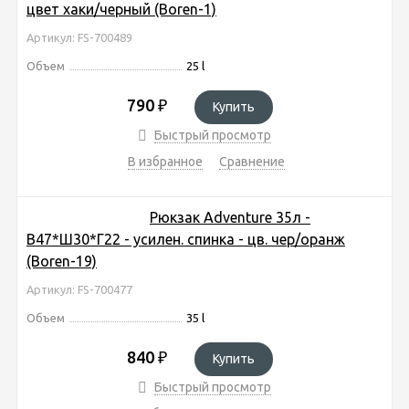
цвет хаки/черный (Boren-1)
Артикул: FS-700489
Объем
25 l
790
₽
Купить
Быстрый просмотр
В избранное
Сравнение
Рюкзак Adventure 35л -
В47*Ш30*Г22 - усилен. спинка - цв. чер/оранж
(Boren-19)
Артикул: FS-700477
Объем
35 l
840
₽
Купить
Быстрый просмотр