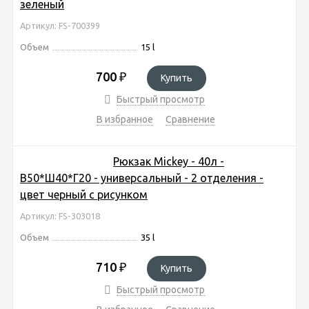
зеленый
Артикул: FS-700399
Объем
15 l
700
₽
Купить
Быстрый просмотр
В избранное
Сравнение
Рюкзак Mickey - 40л -
В50*Ш40*Г20 - универсальный - 2 отделения -
цвет черный с рисунком
Артикул: FS-303018
Объем
35 l
710
₽
Купить
Быстрый просмотр