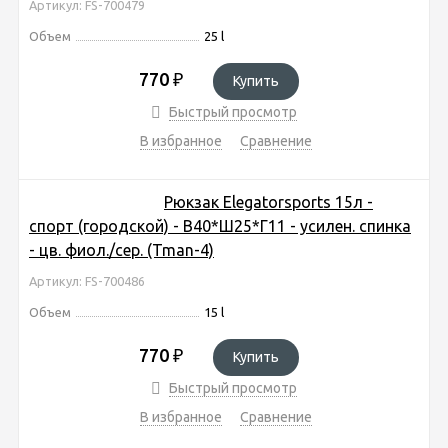
Артикул: FS-700479
Объем
25 l
770
₽
Купить
Быстрый просмотр
В избранное
Сравнение
Рюкзак Elegatorsports 15л -
спорт (городской) - В40*Ш25*Г11 - усилен. спинка
- цв. фиол./сер. (Tman-4)
Артикул: FS-700486
Объем
15 l
770
₽
Купить
Быстрый просмотр
В избранное
Сравнение