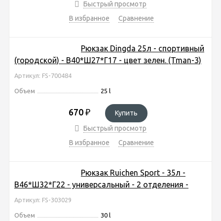
Быстрый просмотр
В избранное
Сравнение
Рюкзак Dingda 25л - спортивный
(городской) - В40*Ш27*Г17 - цвет зелен. (Tman-3)
Артикул: FS-700484
Объем
25 l
670
₽
Купить
Быстрый просмотр
В избранное
Сравнение
Рюкзак Ruichen Sport - 35л -
В46*Ш32*Г22 - универсальный - 2 отделения -
Артикул: FS-303029
Объем
30 l