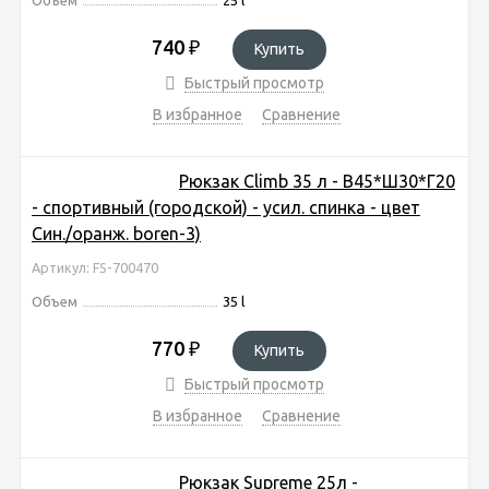
740
₽
Купить
Быстрый просмотр
В избранное
Сравнение
Рюкзак Climb 35 л - В45*Ш30*Г20
- спортивный (городской) - усил. спинка - цвет
Син./оранж. boren-3)
Артикул: FS-700470
Объем
35 l
770
₽
Купить
Быстрый просмотр
В избранное
Сравнение
Рюкзак Supreme 25л -