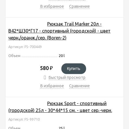
В избранное
Сравнение
Рюкзак Trail Marker 20л -
В42*Ш30*Г17 - спортивный (городской) - цвет
черн./оранж./сер. (Boren-2)
Артикул: FS-700449
Объем
20 l
580
₽
Купить
Быстрый просмотр
В избранное
Сравнение
Рюкзак Sport - спортивный
(городской) 25л - 30*44*15 см. - цвет сер.-черн.
Артикул: FS-99710
Объем
25 l