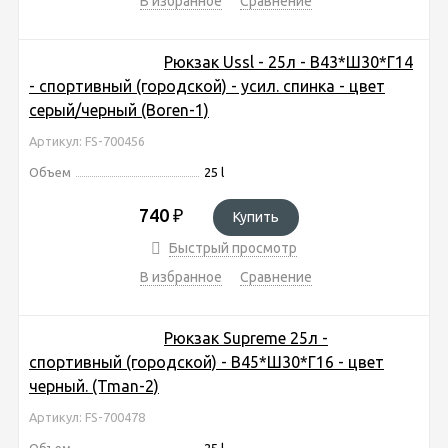
В избранное
Сравнение
Рюкзак Ussl - 25л - В43*Ш30*Г14
- спортивный (городской) - усил. спинка - цвет
серый/черный (Boren-1)
Артикул: FS-700456
Объем
25 l
740
₽
Купить
Быстрый просмотр
В избранное
Сравнение
Рюкзак Supreme 25л -
спортивный (городской) - В45*Ш30*Г16 - цвет
черный. (Tman-2)
Артикул: FS-700478
Объем
25 l