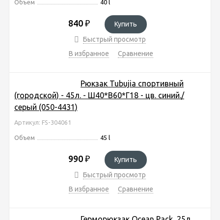
Объем
40 l
840
₽
Купить
Быстрый просмотр
В избранное
Сравнение
Рюкзак Tubujia спортивный
(городской) - 45л. - Ш40*В60*Г18 - цв. синий./
серый (050-4431)
Артикул: FS-304061
Объем
45 l
990
₽
Купить
Быстрый просмотр
В избранное
Сравнение
Герморюкзак Ocean Pack, 25л,