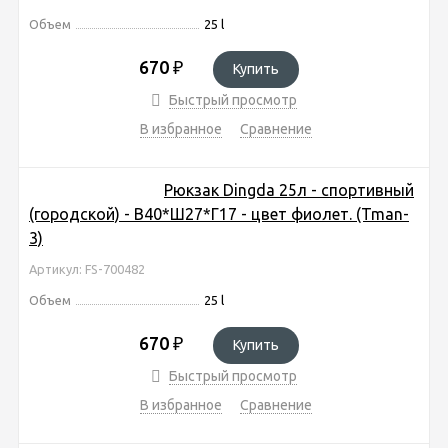
Объем
25 l
670
₽
Купить
Быстрый просмотр
В избранное
Сравнение
Рюкзак Dingda 25л - спортивный
(городской) - В40*Ш27*Г17 - цвет фиолет. (Tman-
3)
Артикул: FS-700482
Объем
25 l
670
₽
Купить
Быстрый просмотр
В избранное
Сравнение