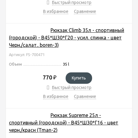
Быстрый просмотр
В избранное
Сравнение
Рюкзак Climb 35л - спортивный
(городской) - В45*Ш30*Г20 - усил. спинка - цвет
Черн./салат.. boren-3)
Артикул: FS-700471
Объем
35 l
770
₽
Купить
Быстрый просмотр
В избранное
Сравнение
Рюкзак Supreme 25л -
спортивный (городской) - В45*Ш30*Г16 - цвет
черн./красн (Tman-2)