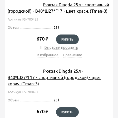
Рюкзак Dingda 25л - спортивный
(городской) - В40*Ш27*Г17 - цвет красн. (Tman-3)
Артикул: FS-700483
Объем
25 l
670
₽
Купить
Быстрый просмотр
В избранное
Сравнение
Рюкзак Dingda 25л -
В40*Ш27*Г17 - спортивный (городской) - цвет
корич. (Tman-3)
Артикул: FS-700457
Объем
25 l
670
₽
Купить