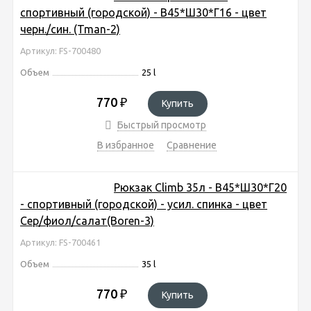
спортивный (городской) - В45*Ш30*Г16 - цвет
черн./син. (Tman-2)
Артикул: FS-700480
Объем
25 l
770
₽
Купить
Быстрый просмотр
В избранное
Сравнение
Рюкзак Climb 35л - В45*Ш30*Г20
- спортивный (городской) - усил. спинка - цвет
Сер/фиол/салат(Boren-3)
Артикул: FS-700461
Объем
35 l
770
₽
Купить