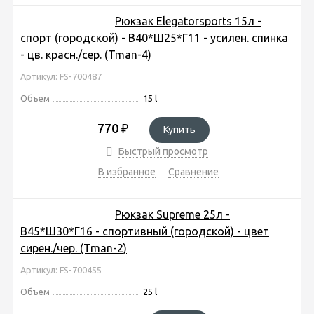
Рюкзак Elegatorsports 15л -
спорт (городской) - В40*Ш25*Г11 - усилен. спинка
- цв. красн./сер. (Tman-4)
Артикул: FS-700487
Объем
15 l
770
₽
Купить
Быстрый просмотр
В избранное
Сравнение
Рюкзак Supreme 25л -
В45*Ш30*Г16 - спортивный (городской) - цвет
сирен./чер. (Tman-2)
Артикул: FS-700455
Объем
25 l