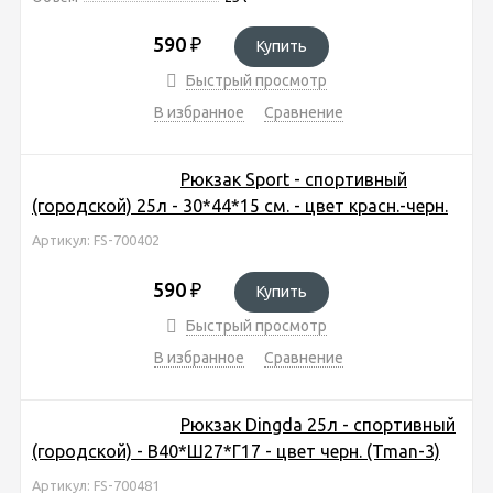
590
₽
Купить
Быстрый просмотр
В избранное
Сравнение
Рюкзак Sport - спортивный
(городской) 25л - 30*44*15 см. - цвет красн.-черн.
Артикул: FS-700402
590
₽
Купить
Быстрый просмотр
В избранное
Сравнение
Рюкзак Dingda 25л - спортивный
(городской) - В40*Ш27*Г17 - цвет черн. (Tman-3)
Артикул: FS-700481