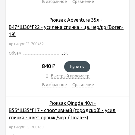
В избранное
Сравнение
Рюкзак Adventure 35л -
В47*Ш30*Г22 - усилена спинка - цв. чер/кр (Boren-
19)
Артикул: FS-700462
Объем
35 l
840
₽
Купить
Быстрый просмотр
В избранное
Сравнение
Рюкзак Qingda 40л -
В55*Ш35*Г17 - спортивный (городской) - усил.
спинка - цвет оранж./чер. (Tman-5)
Артикул: FS-700459