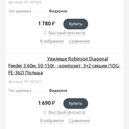
Артикул: FS-307422
Тип удилища
Фидерное
1 780
₽
Купить
Быстрый просмотр
В избранное
Сравнение
Удилище Robinson Diagonal
Feeder 3,60м. 50-150г, - композит, 3+2 секции (1DG-
FE-362) Польша
Артикул: FS-307421
Тип удилища
Фидерное
1 690
₽
Купить
Быстрый просмотр
В избранное
Сравнение