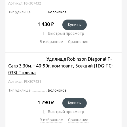
Артикул: FS-307432
Тип удилища
Болонское
1 430
₽
Купить
Быстрый просмотр
В избранное
Сравнение
Удилище Robinson Diagonal T-
Carp 3,30м. - 40-90г, композит, 5секций (1DG-TC-
033) Польша
Артикул: FS-307431
Тип удилища
Болонское
1 290
₽
Купить
Быстрый просмотр
В избранное
Сравнение