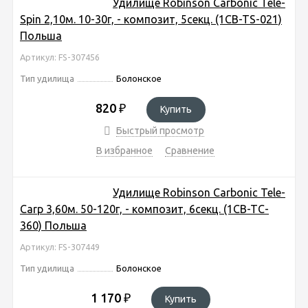
Удилище Robinson Carbonic Tele-
Spin 2,10м. 10-30г, - композит, 5секц. (1CB-TS-021)
Польша
Артикул: FS-307456
Тип удилища
Болонское
820
₽
Купить
Быстрый просмотр
В избранное
Сравнение
Удилище Robinson Carbonic Tele-
Carp 3,60м. 50-120г, - композит, 6секц. (1CB-TC-
360) Польша
Артикул: FS-307449
Тип удилища
Болонское
1 170
₽
Купить