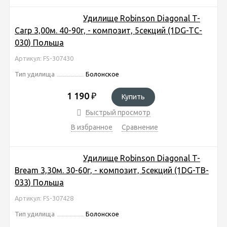
Удилище Robinson Diagonal T-
Carp 3,00м. 40-90г, - композит, 5секций (1DG-TC-
030) Польша
Артикул: FS-307430
Тип удилища
Болонское
1 190
₽
Купить
Быстрый просмотр
В избранное
Сравнение
Удилище Robinson Diagonal T-
Bream 3,30м. 30-60г, - композит, 5секций (1DG-TB-
033) Польша
Артикул: FS-307428
Тип удилища
Болонское