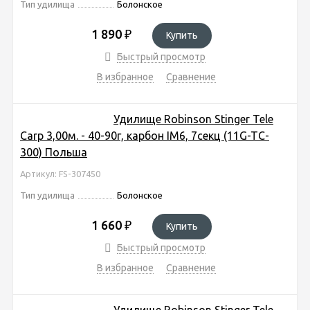
Тип удилища
Болонское
1 890
₽
Купить
Быстрый просмотр
В избранное
Сравнение
Удилище Robinson Stinger Tele
Carp 3,00м. - 40-90г, карбон IM6, 7секц (11G-TC-
300) Польша
Артикул: FS-307450
Тип удилища
Болонское
1 660
₽
Купить
Быстрый просмотр
В избранное
Сравнение
Удилище Robinson Stinger Tele