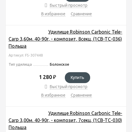
Быстрый просмотр
В избранное
Сравнение
Удилище Robinson Carbonic Tele-
Carp 3,60м. 40-90г, - композит, 8секц. (1CB-TC-036)
Польша
Артикул: FS-307448
Тип удилища
Болонское
1 280
₽
Купить
Быстрый просмотр
В избранное
Сравнение
Удилище Robinson Carbonic Tele-
Carp 3,00м. 40-90г, - композит, 7секц. (1CB-TC-030)
Польша