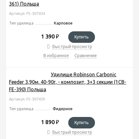
361) Польша
Артикул: FS-307434
Тип удилища
Карповое
1 390
₽
Купить
Быстрый просмотр
В избранное
Сравнение
Удилище Robinson Carbonic
Feeder 3,90м. 40-90г, - композит, 3+3 секции (1CB-
FE-390) Польша
Артикул: FS-307439
Тип удилища
Фидерное
1 890
₽
Купить
Быстрый просмотр