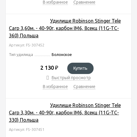
В избранное
Сравнение
Удилище Robinson Stinger Tele
Carp 3,60м. - 40-90г, карбон IM6, 8секц (11G-TC-
360) Польша
Артикул: FS-307452
Тип удилища
Болонское
2 130
₽
Купить
Быстрый просмотр
В избранное
Сравнение
Удилище Robinson Stinger Tele
Carp 3,30м. - 40-90г, карбон IM6, 8секц (11G-TC-
330) Польша
Артикул: FS-307451