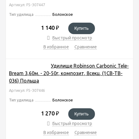
Артикул: FS-307447
Тип удилища
Болонское
1 140
₽
Купить
Быстрый просмотр
В избранное
Сравнение
Удилище Robinson Carbonic Tele-
Bream 3,60м. - 20-50г, композит, 8секц. (1CB-TB-
036) Польша
Артикул: FS-307446
Тип удилища
Болонское
1 270
₽
Купить
Быстрый просмотр
В избранное
Сравнение