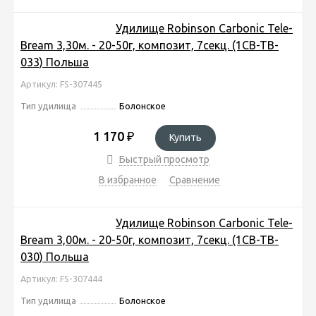
Удилище Robinson Carbonic Tele-
Bream 3,30м. - 20-50г, композит, 7секц. (1CB-TB-
033) Польша
Артикул: FS-307445
Тип удилища
Болонское
1 170
₽
Купить
Быстрый просмотр
В избранное
Сравнение
Удилище Robinson Carbonic Tele-
Bream 3,00м. - 20-50г, композит, 7секц. (1CB-TB-
030) Польша
Артикул: FS-307444
Тип удилища
Болонское