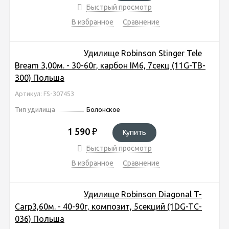
Быстрый просмотр
В избранное
Сравнение
Удилище Robinson Stinger Tele
Bream 3,00м. - 30-60г, карбон IM6, 7секц (11G-TB-
300) Польша
Артикул: FS-307453
Тип удилища
Болонское
1 590
₽
Купить
Быстрый просмотр
В избранное
Сравнение
Удилище Robinson Diagonal T-
Carp3,60м. - 40-90г, композит, 5секций (1DG-TC-
036) Польша