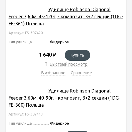
Удилище Robinson Diagonal
Feeder 3,60м. 45-120г, - композит, 3+2 секции (1DG-
FE-361) Польша
Артикул: FS-307420
Тип удилища
Фидерное
1 640
₽
Купить
Быстрый просмотр
В избранное
Сравнение
Удилище Robinson Diagonal
Feeder 3,60м. 40-90г, - композит, 3+2 секции (1DG-
FE-360) Польша
Артикул: FS-307419
Тип удилища
Фидерное