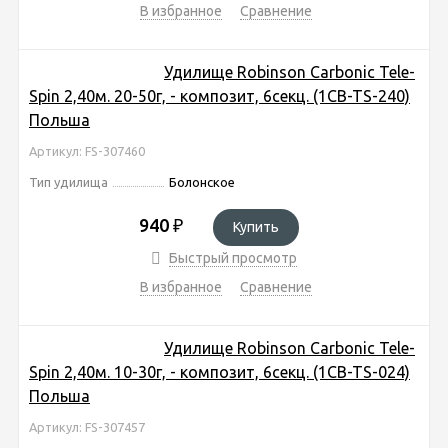
В избранное
Сравнение
Удилище Robinson Carbonic Tele-
Spin 2,40м. 20-50г, - композит, 6секц. (1CB-TS-240)
Польша
Артикул: FS-307460
Тип удилища
Болонское
940
₽
Купить
Быстрый просмотр
В избранное
Сравнение
Удилище Robinson Carbonic Tele-
Spin 2,40м. 10-30г, - композит, 6секц. (1CB-TS-024)
Польша
Артикул: FS-307457