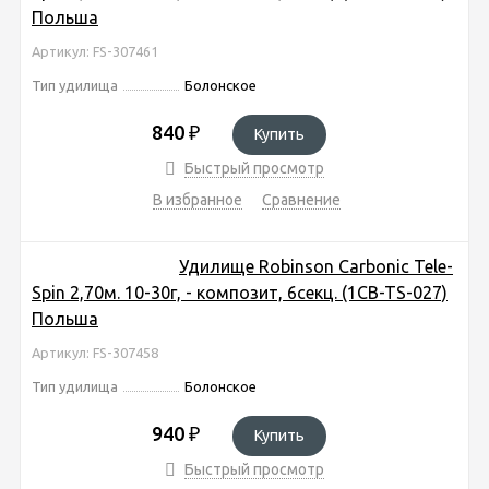
Польша
Артикул: FS-307461
Тип удилища
Болонское
840
₽
Купить
Быстрый просмотр
В избранное
Сравнение
Удилище Robinson Carbonic Tele-
Spin 2,70м. 10-30г, - композит, 6секц. (1CB-TS-027)
Польша
Артикул: FS-307458
Тип удилища
Болонское
940
₽
Купить
Быстрый просмотр