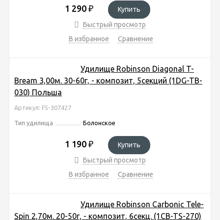
1 290
₽
Купить
Быстрый просмотр
В избранное
Сравнение
Удилище Robinson Diagonal T-
Bream 3,00м. 30-60г, - композит, 5секций (1DG-TB-
030) Польша
Артикул: FS-307427
Тип удилища
Болонское
1 190
₽
Купить
Быстрый просмотр
В избранное
Сравнение
Удилище Robinson Carbonic Tele-
Spin 2,70м. 20-50г, - композит, 6секц. (1CB-TS-270)