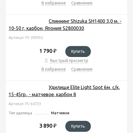
В избранное
Сравнение
Спиннинг Shizuka SH1400 3,0 м. -
10-50 г, карбон, Япония S2800030
Артикул: FS-305952
1 790
₽
Купить
Быстрый просмотр
В избранное
Сравнение
Удилище Elite Light Spot 6м. с/к,
15-45гр., - матчевое, карбон 8
Артикул: FS-64733
Тип удилища
Матчевое
3 890
₽
Купить