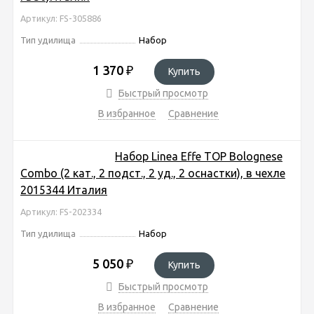
Артикул: FS-305886
Тип удилища
Набор
1 370
₽
Купить
Быстрый просмотр
В избранное
Сравнение
Набор Linea Effe TOP Bolognese
Combo (2 кат., 2 подст., 2 уд., 2 оснастки), в чехле
2015344 Италия
Артикул: FS-202334
Тип удилища
Набор
5 050
₽
Купить
Быстрый просмотр
В избранное
Сравнение