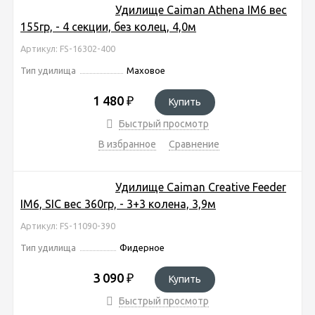
Удилище Caiman Athena IM6 вес
155гр, - 4 секции, без колец, 4,0м
Артикул: FS-16302-400
Тип удилища
Маховое
1 480
₽
Купить
Быстрый просмотр
В избранное
Сравнение
Удилище Caiman Creative Feeder
IM6, SIС вес 360гр, - 3+3 колена, 3,9м
Артикул: FS-11090-390
Тип удилища
Фидерное
3 090
₽
Купить
Быстрый просмотр