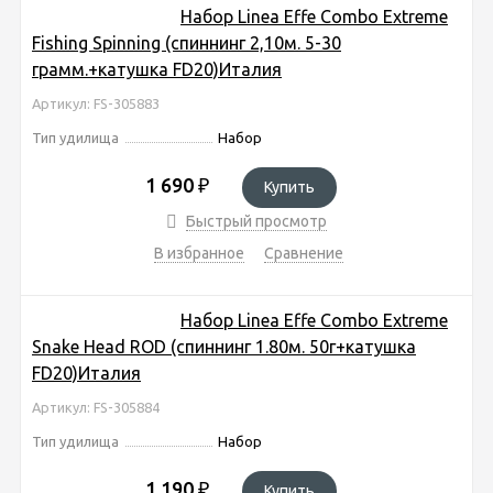
Набор Linea Effe Combo Extreme
Fishing Spinning (спиннинг 2,10м. 5-30
грамм.+катушка FD20)Италия
Артикул: FS-305883
Тип удилища
Набор
1 690
₽
Купить
Быстрый просмотр
В избранное
Сравнение
Набор Linea Effe Combo Extreme
Snake Head ROD (спиннинг 1.80м. 50г+катушка
FD20)Италия
Артикул: FS-305884
Тип удилища
Набор
1 190
₽
Купить