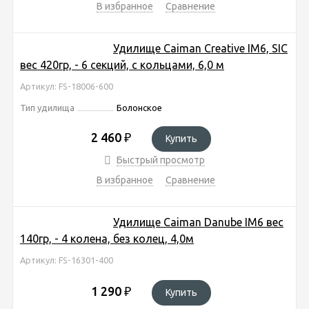
В избранное
Сравнение
Удилище Caiman Creative IM6, SIC
вес 420гр, - 6 секций, с кольцами, 6,0 м
Артикул: FS-18006-600
Тип удилища
Болонское
2 460
₽
Купить
Быстрый просмотр
В избранное
Сравнение
Удилище Caiman Danube IM6 вес
140гр, - 4 колена, без колец, 4,0м
Артикул: FS-16301-400
1 290
₽
Купить