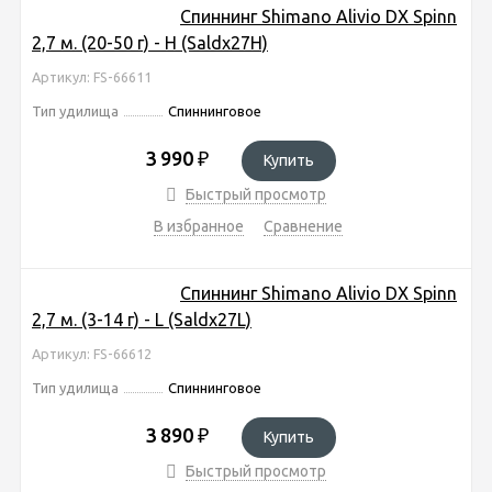
Спиннинг Shimano Alivio DX Spinn
2,7 м. (20-50 г) - H (Saldx27H)
Артикул: FS-66611
Тип удилища
Спиннинговое
3 990
₽
Купить
Быстрый просмотр
В избранное
Сравнение
Спиннинг Shimano Alivio DX Spinn
2,7 м. (3-14 г) - L (Saldx27L)
Артикул: FS-66612
Тип удилища
Спиннинговое
3 890
₽
Купить
Быстрый просмотр