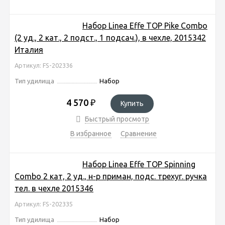
Набор Linea Effe TOP Pike Combo
(2 уд., 2 кат., 2 подст., 1 подсач.), в чехле, 2015342
Италия
Артикул: FS-202336
Тип удилища
Набор
4 570
₽
Купить
Быстрый просмотр
В избранное
Сравнение
Набор Linea Effe TOP Spinning
Combo 2 кат, 2 уд., н-р приман, подс. трехуг. ручка
тел. в чехле 2015346
Артикул: FS-202335
Тип удилища
Набор