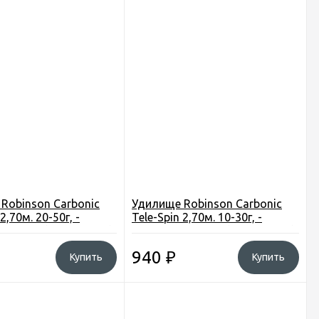
Robinson Carbonic
Удилище Robinson Carbonic
2,70м. 20-50г, -
Tele-Spin 2,70м. 10-30г, -
, 6секц. (1CB-TS-270)
композит, 6секц. (1CB-TS-027)
Польша
940
₽
Купить
Купить