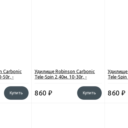
n Carbonic
Удилище Robinson Carbonic
Удилище 
-50г, -
Tele-Spin 2,40м. 10-30г, -
Tele-Spin 
(1CB-TS-240)
композит, 6секц. (1CB-TS-024)
композит
Польша
Польша
860
₽
860
₽
Купить
Купить