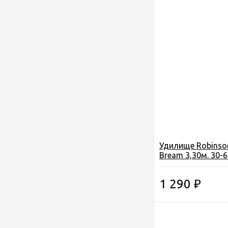
Удилище Robinson
Bream 3,30м. 30-60
композит, 5секци
033) Польша
1 290
₽