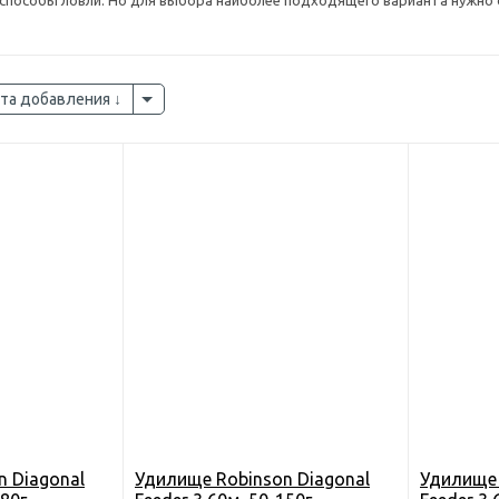
, способы ловли. Но для выбора наиболее подходящего варианта нужно
та добавления
n Diagonal
Удилище Robinson Diagonal
Удилище 