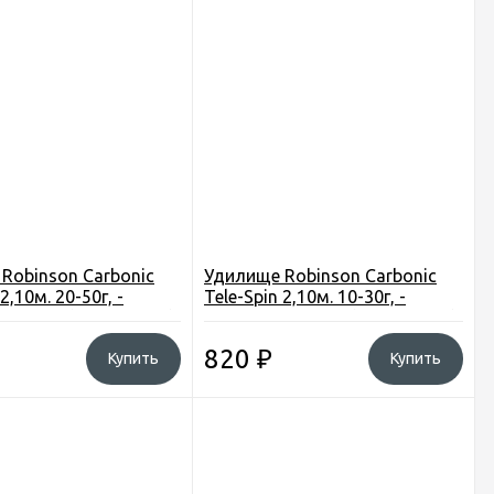
Robinson Carbonic
Удилище Robinson Carbonic
2,10м. 20-50г, -
Tele-Spin 2,10м. 10-30г, -
, 5секц. (1CB-TS-210)
композит, 5секц. (1CB-TS-021)
Польша
820
₽
Купить
Купить