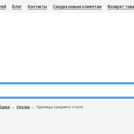
лей
Блог
Контакты
Скидка новым клиентам
Возврат тов
балки
→
Удочки
→
Удилища среднего строя