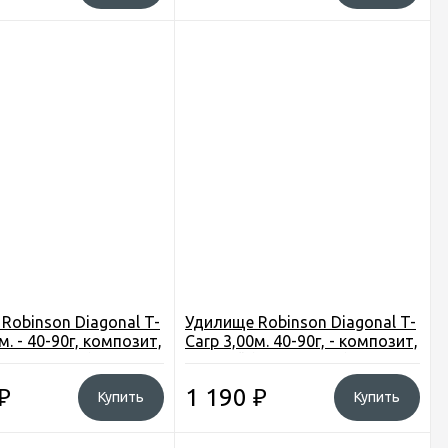
Robinson Diagonal T-
Удилище Robinson Diagonal T-
м. - 40-90г, композит,
Carp 3,00м. 40-90г, - композит,
(1DG-TC-033) Польша
5секций (1DG-TC-030) Польша
₽
1 190
₽
Купить
Купить