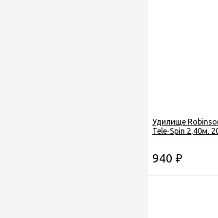
Удилище Robinso
Tele-Spin 2,40м. 20
композит, 6секц. 
Польша
940
₽