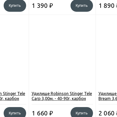
361) Польша
390) Пол
1 390
₽
1 890
Купить
Купить
 Stinger Tele
Удилище Robinson Stinger Tele
Удилище 
0г, карбон
Carp 3,00м. - 40-90г, карбон
Bream 3,6
C-330)
IM6, 7секц (11G-TC-300)
IM6, 8сек
Польша
Польша
1 660
₽
2 060
Купить
Купить