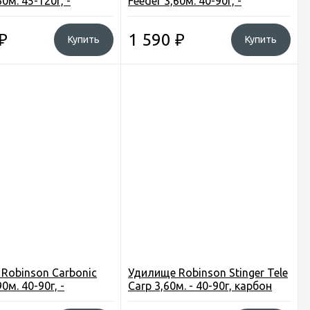
60м. 45-120г, -
Feeder 3,60м. 40-90г, -
, 3+2 секции (1DG-FE-
композит, 3+2 секции (1DG-FE-
ьша
360) Польша
₽
1 590
₽
Купить
Купить
Robinson Carbonic
Удилище Robinson Stinger Tele
90м. 40-90г, -
Carp 3,60м. - 40-90г, карбон
, 3+3 секции (1CB-FE-
IM6, 8секц (11G-TC-360)