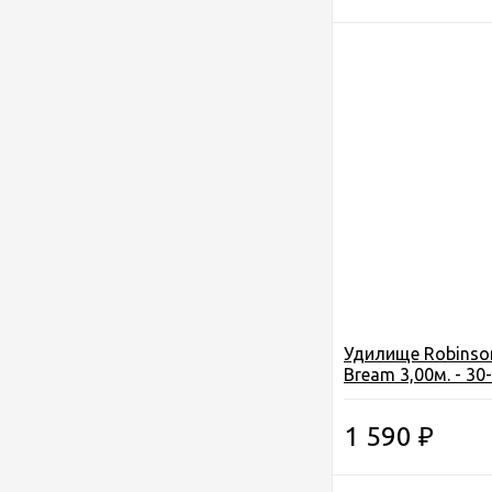
Удилище Robinson
Bream 3,00м. - 30
IM6, 7секц (11G-T
Польша
1 590
₽