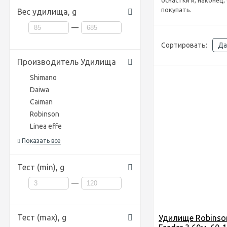
оснастки и, наконец
покупать.
Вес удилища,
g
—
Сортировать:
Да
Производитель Удилища
Shimano
Daiwa
Caiman
Robinson
Linea effe
Показать все
Тест (min),
g
—
Тест (max),
g
Удилище Robinso