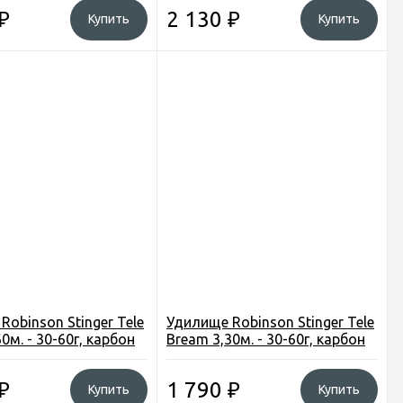
ьша
Польша
₽
2 130
₽
Купить
Купить
Robinson Stinger Tele
Удилище Robinson Stinger Tele
0м. - 30-60г, карбон
Bream 3,30м. - 30-60г, карбон
ц (11G-TB-360)
IM6, 8секц (11G-TB-330)
Польша
₽
1 790
₽
Купить
Купить