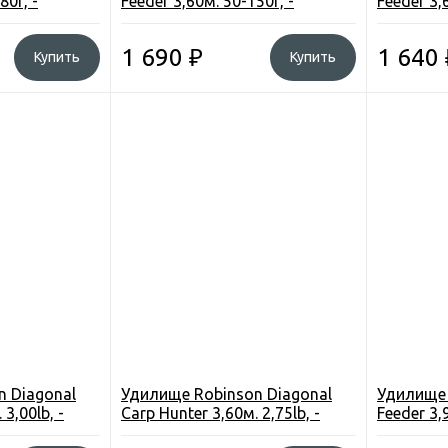
80г, -
Feeder 3,60м. 50-150г, -
Feeder 3,
кции (1DG-FE-
композит, 3+2 секции (1DG-FE-
композит
362) Польша
361) Пол
1 690
₽
1 640
Купить
Купить
n Diagonal
Удилище Robinson Diagonal
Удилище 
 3,00lb, -
Carp Hunter 3,60м. 2,75lb, -
Feeder 3,
ии (1DG-C3-
композит, 3 секции (1DG-C3-
композит