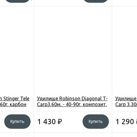
 Stinger Tele
Удилище Robinson Diagonal T-
Удилище 
-60г, карбон
Carp3,60м. - 40-90г, композит,
Carp 3,30
B-300)
5секций (1DG-TC-036) Польша
5секций 
1 430
₽
1 290
Купить
Купить