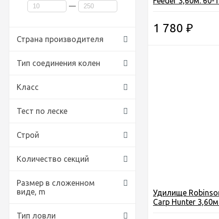
Feeder 3,60м. 60-1
—
композит, 3+2 се
363) Польша
1 780
₽
Страна производителя
Тип соединения колен
Класс
Тест по леске
Строй
Количество секций
Размер в сложенном
виде,
m
Удилище Robinso
Carp Hunter 3,60м.
композит, 3 секц
Тип ловли