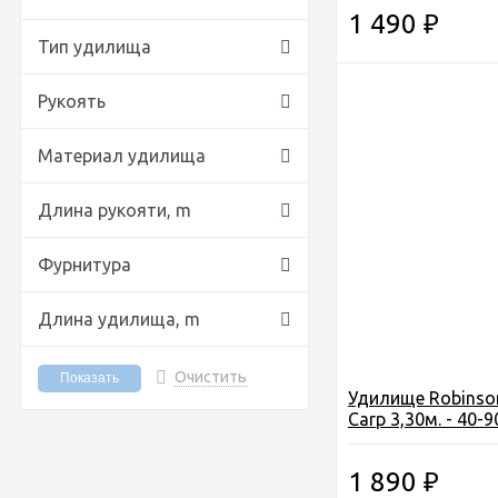
390) Польша
1 490
₽
Тип удилища
Рукоять
Материал удилища
Длина рукояти,
m
Фурнитура
Длина удилища,
m
Очистить
Удилище Robinson
Carp 3,30м. - 40-9
IM6, 8секц (11G-T
Польша
1 890
₽