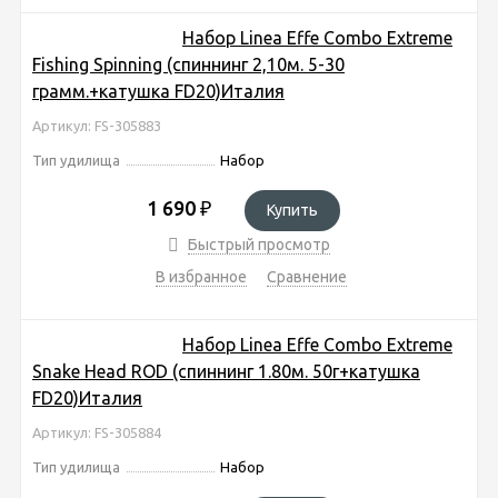
Набор Linea Effe Combo Extreme
Fishing Spinning (спиннинг 2,10м. 5-30
грамм.+катушка FD20)Италия
Артикул: FS-305883
Тип удилища
Набор
1 690
₽
Купить
Быстрый просмотр
В избранное
Сравнение
Набор Linea Effe Combo Extreme
Snake Head ROD (спиннинг 1.80м. 50г+катушка
FD20)Италия
Артикул: FS-305884
Тип удилища
Набор