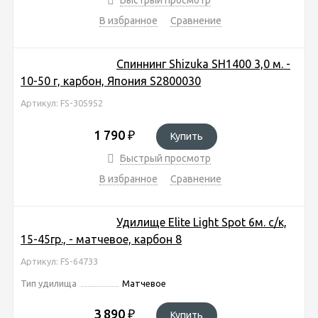
В избранное
Сравнение
Спиннинг Shizuka SH1400 3,0 м. -
10-50 г, карбон, Япония S2800030
Артикул: FS-305952
1 790
₽
Купить
Быстрый просмотр
В избранное
Сравнение
Удилище Elite Light Spot 6м. с/к,
15-45гр., - матчевое, карбон 8
Артикул: FS-64733
Тип удилища
Матчевое
3 890
₽
Купить