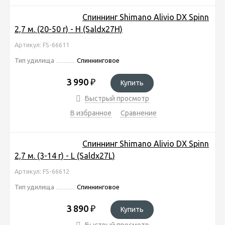
Спиннинг Shimano Alivio DX Spinn
2,7 м. (20-50 г) - H (Saldx27H)
Артикул: FS-66611
Тип удилища
Спиннинговое
3 990
₽
Купить
Быстрый просмотр
В избранное
Сравнение
Спиннинг Shimano Alivio DX Spinn
2,7 м. (3-14 г) - L (Saldx27L)
Артикул: FS-66612
Тип удилища
Спиннинговое
3 890
₽
Купить
Быстрый просмотр