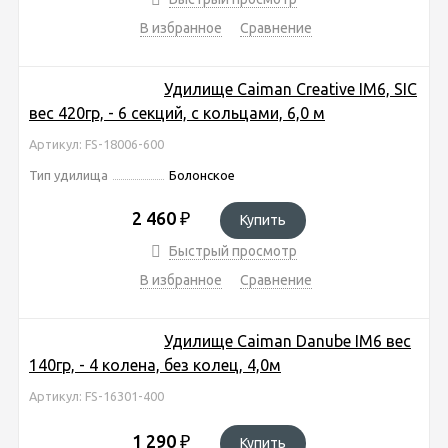
В избранное
Сравнение
Удилище Caiman Creative IM6, SIC
вес 420гр, - 6 секций, с кольцами, 6,0 м
Артикул: FS-18006-600
Тип удилища
Болонское
2 460
₽
Купить
Быстрый просмотр
В избранное
Сравнение
Удилище Caiman Danube IM6 вес
140гр, - 4 колена, без колец, 4,0м
Артикул: FS-16301-400
1 290
₽
Купить