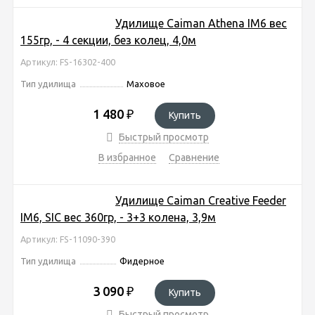
Удилище Caiman Athena IM6 вес
155гр, - 4 секции, без колец, 4,0м
Артикул: FS-16302-400
Тип удилища
Маховое
1 480
₽
Купить
Быстрый просмотр
В избранное
Сравнение
Удилище Caiman Creative Feeder
IM6, SIС вес 360гр, - 3+3 колена, 3,9м
Артикул: FS-11090-390
Тип удилища
Фидерное
3 090
₽
Купить
Быстрый просмотр