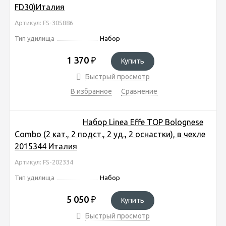
FD30)Италия
Артикул: FS-305886
Тип удилища
Набор
1 370
₽
Купить
Быстрый просмотр
В избранное
Сравнение
Набор Linea Effe TOP Bolognese
Combo (2 кат., 2 подст., 2 уд., 2 оснастки), в чехле
2015344 Италия
Артикул: FS-202334
Тип удилища
Набор
5 050
₽
Купить
Быстрый просмотр