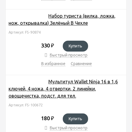
Набор туриста (вилка, ложка,
нож, открывалка) Зелёный В Чехле
Артикул: FS-90874
330
₽
Купить
Быстрый просмотр
В избранное
Сравнение
Мультитул Wallet Ninja 16 в 1,6
ключей, 4 ножа, 4 отвертки, 2 линейки,
овощечистка, подст. для тел.
Артикул: FS-100672
180
₽
Купить
Быстрый просмотр