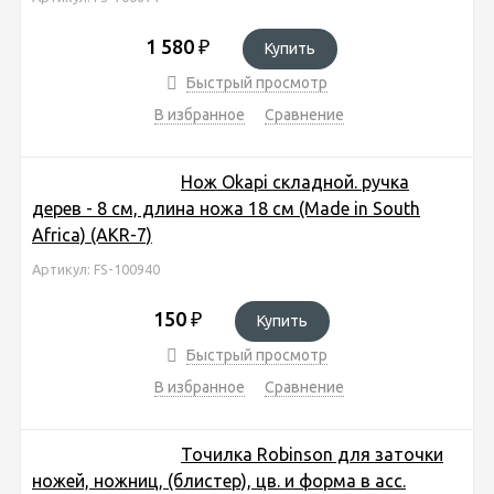
1 580
₽
Купить
Быстрый просмотр
В избранное
Сравнение
Нож Okapi складной. ручка
дерев - 8 см, длина ножа 18 см (Made in South
Africa) (АКR-7)
Артикул: FS-100940
150
₽
Купить
Быстрый просмотр
В избранное
Сравнение
Точилка Robinson для заточки
ножей, ножниц, (блистер), цв. и форма в асс.