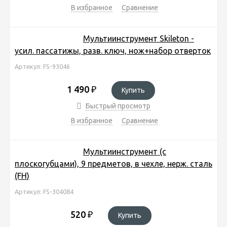
В избранное
Сравнение
Мультиинструмент Skileton -
усил. пассатижы, разв. ключ, нож+набор отверток
Артикул: FS-93046
1 490
₽
Купить
Быстрый просмотр
В избранное
Сравнение
Мультиинструмент (с
плоскогубцами), 9 предметов, в чехле, нерж. cталь
(FH)
Артикул: FS-304084
520
₽
Купить