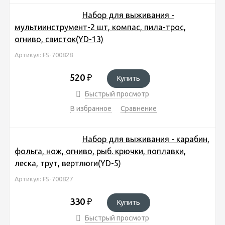
Набор для выживания -
мультиинструмент-2 шт, компас, пила-трос,
огниво, свисток(YD-13)
Артикул: FS-700828
520
₽
Купить
Быстрый просмотр
В избранное
Сравнение
Набор для выживания - карабин,
фольга, нож, огниво, рыб. крючки, поплавки,
леска, трут, вертлюги(YD-5)
Артикул: FS-700827
330
₽
Купить
Быстрый просмотр