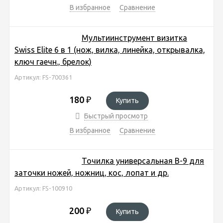
В избранное
Сравнение
Мультиинструмент визитка
Swiss Elite 6 в 1 (нож, вилка, линейка, открывалка,
ключ гаечн., брелок)
Артикул: FS-700361
180
₽
Купить
Быстрый просмотр
В избранное
Сравнение
Точилка универсальная B-9 для
заточки ножей, ножниц, кос, лопат и др.
Артикул: FS-100910
200
₽
Купить