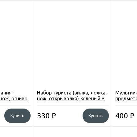
ания -
Набор туриста (вилка, ложка,
Мультиин
нож, огниво,
нож, открывалка) Зелёный В
предмето
авки, леска,
Чехле
брелок, 
D-5)
330
₽
400
₽
Купить
Купить