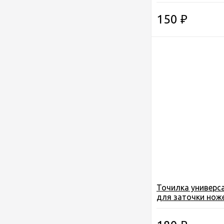
см (Made in South
7)
150
₽
Точилка универс
для заточки ноже
кос, лопат и др.