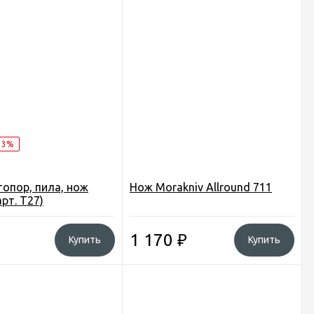
13%
топор, пила, нож
Нож Morakniv Allround 711
арт. T27)
1 170
₽
Купить
Купить