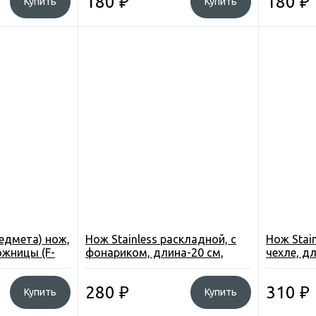
180
₽
180
₽
Купить
Купить
едмета) нож,
Нож Stainless раскладной, c
Нож Stain
ожницы (F-
фонариком, длина-20 см,
чехле, дл
ручка под дерево-10 см, с
нержаве
фиксат, в чехле (650АВ)
280
₽
310
₽
Купить
Купить