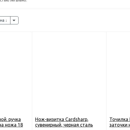
стью легально.
на
ой. ручка
Нож-визитка Cardsharp,
Точилка 
на ножа 18
сувенирный, черная сталь
заточки 