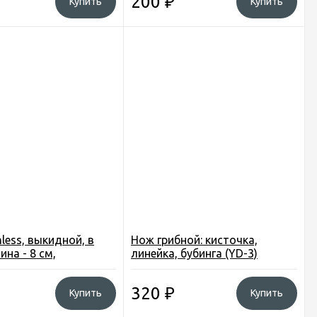
200
₽
Купить
Купить
less, выкидной, в
Нож грибной: кисточка,
ина - 8 см,
линейка, бубинга (YD-3)
ющая сталь
320
₽
Купить
Купить