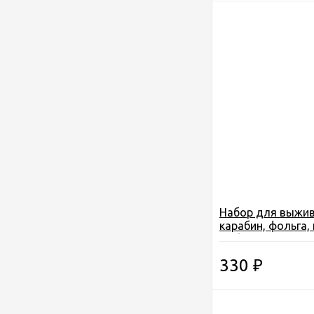
Набор для выжив
карабин, фольга, 
рыб. крючки, попл
трут, вертлюги(Y
330
₽