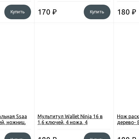
 Africa) (АКR-
(блистер)
Польша 8
170
₽
180
₽
Купить
Купить
альная Ssaa
Мультитул Wallet Ninja 16 в
Нож раск
й, ножниц,
1,6 ключей, 4 ножа, 4
дерево- 8
отвертки, 2 линейки,
неж. стал
овощечистка, подст. для тел.
229)