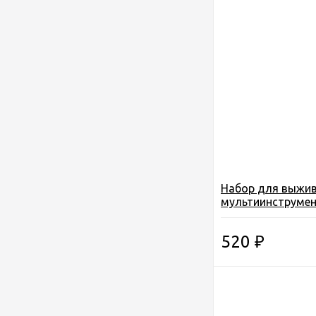
Набор для выжив
мультиинструмен
компас, пила-тро
свисток(YD-13)
520
₽