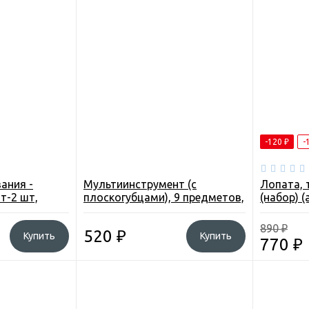
-120
₽
-
ания -
Мультиинструмент (с
Лопата, 
т-2 шт,
плоскогубцами), 9 предметов,
(набор) (
с, огниво,
в чехле, нерж. cталь (FH)
890
₽
520
₽
Купить
Купить
770
₽