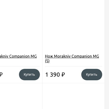
akniv Companion MG
Нож Morakniv Companion MG
(S)
₽
1 390
₽
Купить
Купить