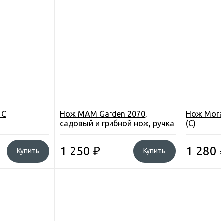
 C
Нож MAM Garden 2070,
Нож Mor
садовый и грибной нож, ручка
(C)
бубинга, в коробке
1 250
₽
1 280
Купить
Купить