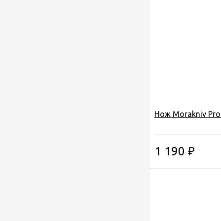
Нож Morakniv Pro
1 190
₽