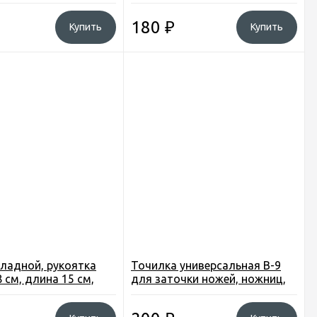
, цв. и форма в асс.
линейка, открывалка, ключ
9-RP-100
гаечн., брелок)
180
₽
Купить
Купить
ладной, рукоятка
Точилка универсальная B-9
 см, длина 15 см,
для заточки ножей, ножниц,
ь, на цепочке (KA-
кос, лопат и др.