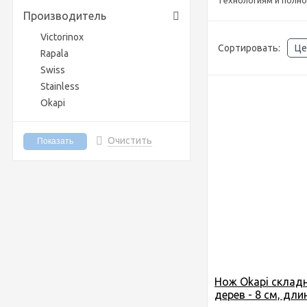
технологиям и полно
Производитель
Victorinox
Сортировать:
Це
Rapala
Swiss
Stainless
Okapi
Очистить
Нож Okapi складн
дерев - 8 см, дли