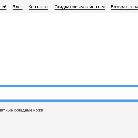
лей
Блог
Контакты
Скидка новым клиентам
Возврат тов
литные складные ножи