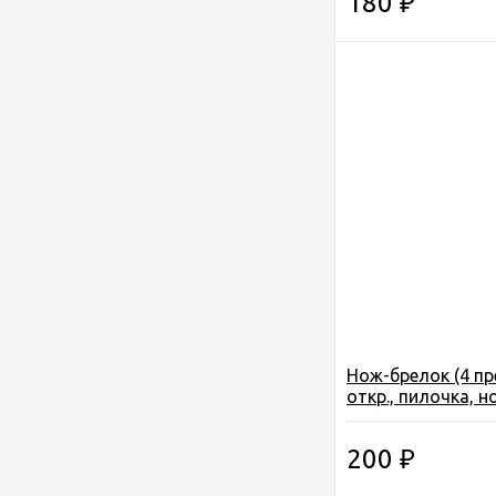
180
₽
Нож-брелок (4 пр
откр., пилочка, н
001)
200
₽