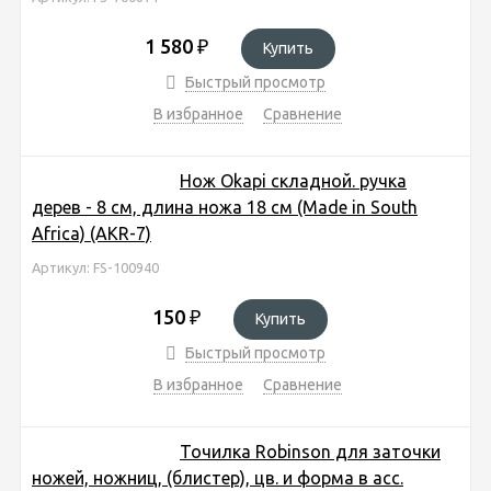
1 580
₽
Купить
Быстрый просмотр
В избранное
Сравнение
Нож Okapi складной. ручка
дерев - 8 см, длина ножа 18 см (Made in South
Africa) (АКR-7)
Артикул: FS-100940
150
₽
Купить
Быстрый просмотр
В избранное
Сравнение
Точилка Robinson для заточки
ножей, ножниц, (блистер), цв. и форма в асс.