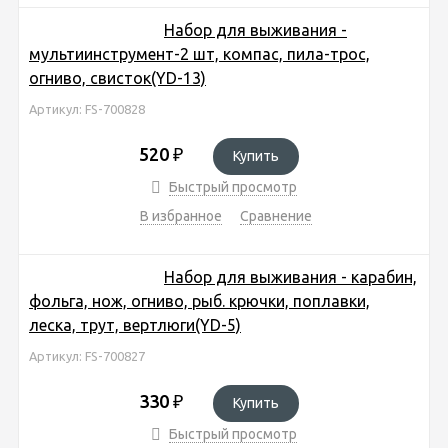
Набор для выживания -
мультиинструмент-2 шт, компас, пила-трос,
огниво, свисток(YD-13)
Артикул: FS-700828
520
₽
Купить
Быстрый просмотр
В избранное
Сравнение
Набор для выживания - карабин,
фольга, нож, огниво, рыб. крючки, поплавки,
леска, трут, вертлюги(YD-5)
Артикул: FS-700827
330
₽
Купить
Быстрый просмотр