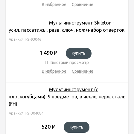
В избранное
Сравнение
Мультиинструмент Skileton -
усил. пассатижы, разв. ключ, нож+набор отверток
Артикул: FS-93046
1 490
₽
Купить
Быстрый просмотр
В избранное
Сравнение
Мультиинструмент (с
плоскогубцами), 9 предметов, в чехле, нерж. cталь
(FH)
Артикул: FS-304084
520
₽
Купить