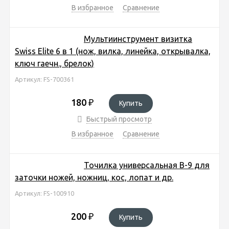
В избранное
Сравнение
Мультиинструмент визитка
Swiss Elite 6 в 1 (нож, вилка, линейка, открывалка,
ключ гаечн., брелок)
Артикул: FS-700361
180
₽
Купить
Быстрый просмотр
В избранное
Сравнение
Точилка универсальная B-9 для
заточки ножей, ножниц, кос, лопат и др.
Артикул: FS-100910
200
₽
Купить