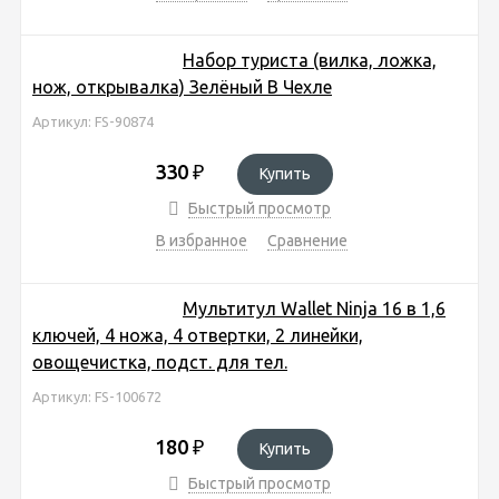
Набор туриста (вилка, ложка,
нож, открывалка) Зелёный В Чехле
Артикул: FS-90874
330
₽
Купить
Быстрый просмотр
В избранное
Сравнение
Мультитул Wallet Ninja 16 в 1,6
ключей, 4 ножа, 4 отвертки, 2 линейки,
овощечистка, подст. для тел.
Артикул: FS-100672
180
₽
Купить
Быстрый просмотр