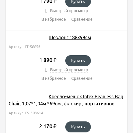
1 790
₽
Купить
Быстрый просмотр
В избранное
Сравнение
Шезлонг 188х99см
Артикул: IT-58856
1 890
₽
Купить
Быстрый просмотр
В избранное
Сравнение
Кресло-мешок Intex Beanless Bag
Chair, 1,07*1,04м.*69см., флокир., портативное
Артикул: FS-303614
2 170
₽
Купить