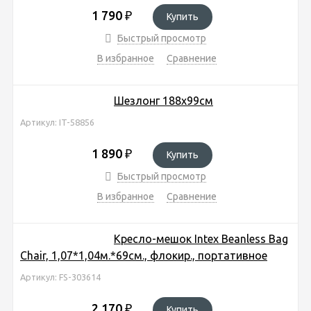
1 790
₽
Купить
Быстрый просмотр
В избранное
Сравнение
Шезлонг 188х99см
Артикул: IT-58856
1 890
₽
Купить
Быстрый просмотр
В избранное
Сравнение
Кресло-мешок Intex Beanless Bag
Chair, 1,07*1,04м.*69см., флокир., портативное
Артикул: FS-303614
2 170
₽
Купить