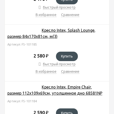
Быстрый просмотр
В избранное
Сравнение
Кресло Intex, Splash Lounge,
размер 84х170х81см, м(3)
Артикул: FS-101185
2 580
₽
Купить
Быстрый просмотр
В избранное
Сравнение
Кресло Intex, Empire Chair,
размер 112х109х69см, утолщенное дно 68581NP
Артикул: FS-101184
2 590
₽
Купить