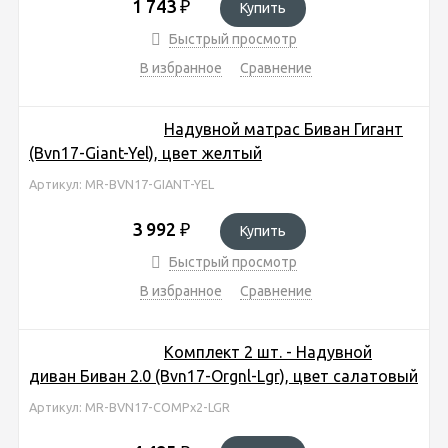
1 743
₽
Купить
Быстрый просмотр
В избранное
Сравнение
Надувной матрас Биван Гигант
(Bvn17-Giant-Yel), цвет желтый
Артикул: MR-BVN17-GIANT-YEL
3 992
₽
Купить
Быстрый просмотр
В избранное
Сравнение
Комплект 2 шт. - Надувной
диван Биван 2.0 (Bvn17-Orgnl-Lgr), цвет салатовый
Артикул: MR-BVN17-COMPx2-LGR