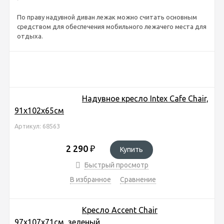
По праву надувной диван лежак можно считать основным
средством для обеспечения мобильного лежачего места для
отдыха.
Надувное кресло Intex Cafe Chair,
91х102х65см
Артикул: 68563
2 290
₽
Купить
Быстрый просмотр
В избранное
Сравнение
Кресло Accent Chair
97х107х71см, зеленый