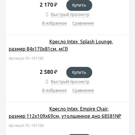
2 170
₽
Купить
Быстрый просмотр
В избранное
Сравнение
Кресло Intex, Splash Lounge,
размер 84х170х81см, м(3)
Артикул: FS-101185
2 580
₽
Купить
Быстрый просмотр
В избранное
Сравнение
Кресло Intex, Empire Chair,
размер 112х109х69см, утолщенное дно 68581NP
Артикул: FS-101184