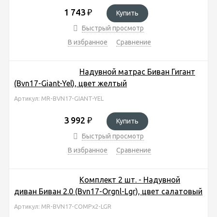
1 743
₽
Купить
Быстрый просмотр
В избранное
Сравнение
Надувной матрас Биван Гигант
(Bvn17-Giant-Yel), цвет желтый
Артикул: MR-BVN17-GIANT-YEL
3 992
₽
Купить
Быстрый просмотр
В избранное
Сравнение
Комплект 2 шт. - Надувной
диван Биван 2.0 (Bvn17-Orgnl-Lgr), цвет салатовый
Артикул: MR-BVN17-COMPx2-LGR