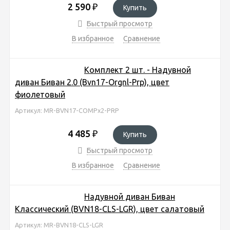
2 590
₽
Купить
Быстрый просмотр
В избранное
Сравнение
Комплект 2 шт. - Надувной
диван Биван 2.0 (Bvn17-Orgnl-Prp), цвет
фиолетовый
Артикул: MR-BVN17-COMPx2-PRP
4 485
₽
Купить
Быстрый просмотр
В избранное
Сравнение
Надувной диван Биван
Классический (BVN18-CLS-LGR), цвет салатовый
Артикул: MR-BVN18-CLS-LGR