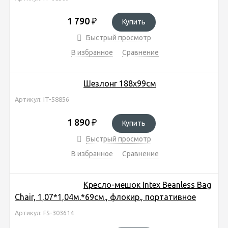
1 790
₽
Купить
Быстрый просмотр
В избранное
Сравнение
Шезлонг 188х99см
Артикул: IT-58856
1 890
₽
Купить
Быстрый просмотр
В избранное
Сравнение
Кресло-мешок Intex Beanless Bag
Chair, 1,07*1,04м.*69см., флокир., портативное
Артикул: FS-303614