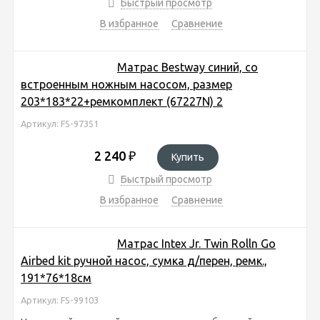
Быстрый просмотр
В избранное
Сравнение
Матрас Bestway синий, со
встроенным ножным насосом, размер
203*183*22+ремкомплект (67227N) 2
Артикул: FS-97351
2 240
₽
Купить
Быстрый просмотр
В избранное
Сравнение
Матрас Intex Jr. Twin Rolln Go
Airbed kit ручной насос, сумка д/перен, ремк.,
191*76*18см
Артикул: FS-99103