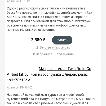
Артикул: IT-58868
Удобно расположиться на пляже или поплавать в
бассейне позволяет пляжный надувной шезлонг Intex
58868. Высокая спинка с подголовником и широкие
подлокотники с выемками для стаканов с напитками
обеспечивают максимальный комфорт для самых
притязательных отдыхающих.
2 380
₽
Купить
Быстрый просмотр
В избранное
Сравнение
Матрас Intex Jr. Twin Rolln Go
Airbed kit ручной насос, сумка д/перен, ремк.,
191*76*18см
Артикул: FS-99103
Настоящей находкой для туристов и любителей
путешествий станет надувной матрас Intex 69710 Roll N
Go Bed в комплекте с ручным насосом и сумкой для