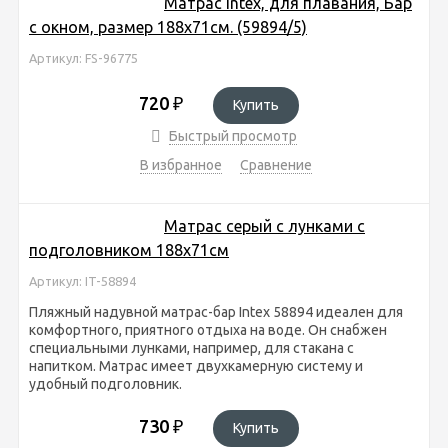
Матрас Intex, для плавания, Бар
с окном, размер 188х71см. (59894/5)
Артикул: FS-96775
720
₽
Купить
Быстрый просмотр
В избранное
Сравнение
Матрас серый с лунками с
подголовником 188х71см
Артикул: IT-58894
Пляжный надувной матрас-бар Intex 58894 идеален для
комфортного, приятного отдыха на воде. Он снабжен
специальными лунками, например, для стакана с
напитком. Матрас имеет двухкамерную систему и
удобный подголовник.
730
₽
Купить