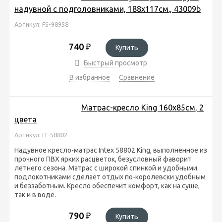
надувной с подголовниками, 188х117см., 43009b
Артикул: FS-98958
740
₽
Купить
Быстрый просмотр
В избранное
Сравнение
Матрас-кресло Кing 160х85см, 2
цвета
Артикул: IT-58802
Надувное кресло-матрас Intex 58802 Кing, выполненное из
прочного ПВХ ярких расцветок, безусловный фаворит
летнего сезона. Матрас с широкой спинкой и удобными
подлокотниками сделает отдых по-королевски удобным
и беззаботным. Кресло обеспечит комфорт, как на суше,
так и в воде.
790
₽
Купить