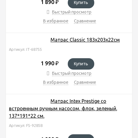
1 890
₽
Купить
Быстрый просмотр
В избранное
Сравнение
Матрас Classic 183х203х22см
Артикул: IT-68755
1 990
₽
Купить
Быстрый просмотр
В избранное
Сравнение
Матрас Intex Prestige со
встроенным ручным насосом, флок, зеленый,
137*191*22 см.
Артикул: FS-92858