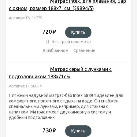
Матрас Intex, для плавания, Бар
с окном, размер 188х71см. (59894/5)
Артикул: FS-96775
720
₽
Купить
Быстрый просмотр
В избранное
Сравнение
Матрас серый с лунками с
подголовником 188х71см
Артикул: IT-58894
Пляжный надувной матрас-бар Intex 58894 идеален для
комфортного, приятного отдыха на воде. Он снабжен
специальными лунками, например, для стакана с
напитком. Матрас имеет двухкамерную систему и
удобный подголовник.
730
₽
Купить