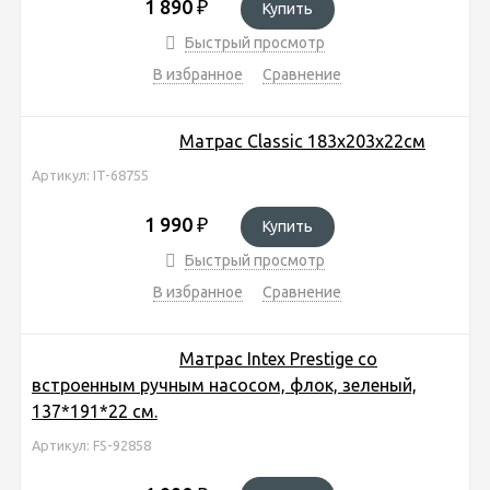
1 890
₽
Купить
Быстрый просмотр
В избранное
Сравнение
Матрас Classic 183х203х22см
Артикул: IT-68755
1 990
₽
Купить
Быстрый просмотр
В избранное
Сравнение
Матрас Intex Prestige со
встроенным ручным насосом, флок, зеленый,
137*191*22 см.
Артикул: FS-92858