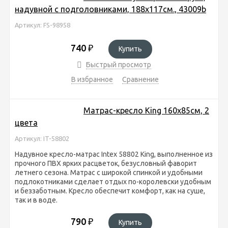
надувной с подголовниками, 188х117см., 43009b
Артикул: FS-98958
740
₽
Купить
Быстрый просмотр
В избранное
Сравнение
Матрас-кресло Кing 160х85см, 2
цвета
Артикул: IT-58802
Надувное кресло-матрас Intex 58802 Кing, выполненное из
прочного ПВХ ярких расцветок, безусловный фаворит
летнего сезона. Матрас с широкой спинкой и удобными
подлокотниками сделает отдых по-королевски удобным
и беззаботным. Кресло обеспечит комфорт, как на суше,
так и в воде.
790
₽
Купить