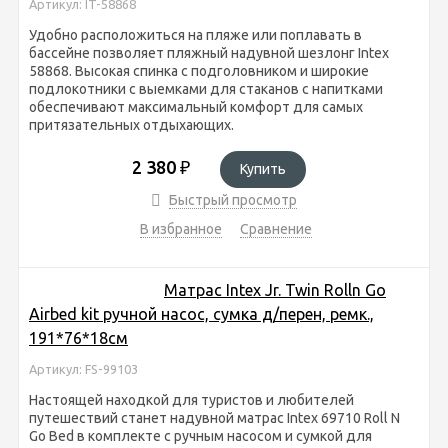
Артикул: IT-58868
Удобно расположиться на пляже или поплавать в
бассейне позволяет пляжный надувной шезлонг Intex
58868. Высокая спинка с подголовником и широкие
подлокотники с выемками для стаканов с напитками
обеспечивают максимальный комфорт для самых
притязательных отдыхающих.
2 380
₽
Купить
Быстрый просмотр
В избранное
Сравнение
Матрас Intex Jr. Twin Rolln Go
Airbed kit ручной насос, сумка д/перен, ремк.,
191*76*18см
Артикул: FS-99103
Настоящей находкой для туристов и любителей
путешествий станет надувной матрас Intex 69710 Roll N
Go Bed в комплекте с ручным насосом и сумкой для