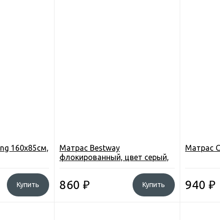
ng 160х85см,
Матрас Bestway
Матрас C
флокированный, цвет серый,
188*99*22см.
860
₽
940
₽
Купить
Купить