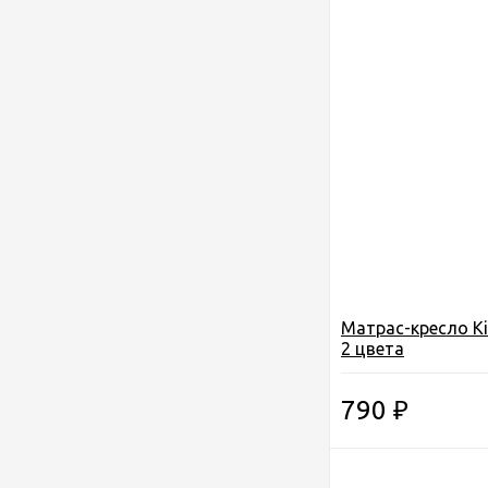
Матрас-кресло Кi
2 цвета
790
₽