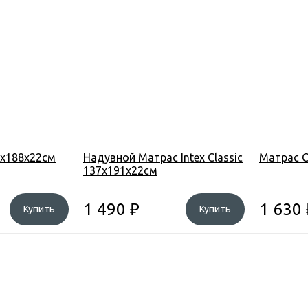
9х188х22см
Надувной Матрас Intex Classic
Матрас C
137х191х22см
1 490
₽
1 630
Купить
Купить