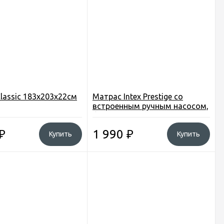
lassic 183х203х22см
Матрас Intex Prestige со
встроенным ручным насосом,
флок, зеленый, 137*191*22 см.
₽
1 990
₽
Купить
Купить