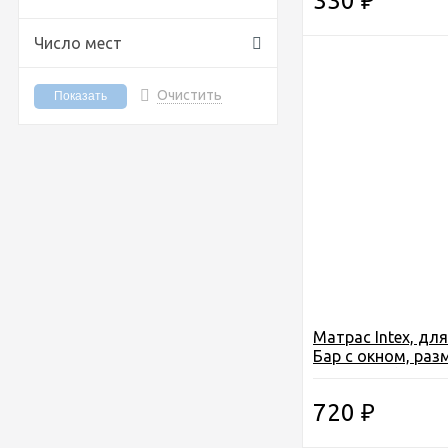
330
₽
Число мест
Очистить
Матрас Intex, дл
Бар с окном, раз
188х71см. (59894/
720
₽