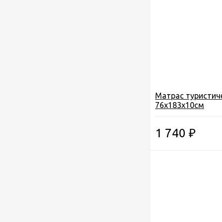
Матрас туристич
76х183х10см
1 740
₽