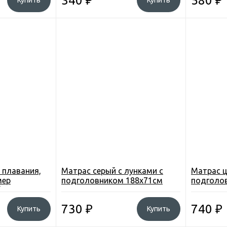
340
₽
580
₽
Купить
Купить
я плавания,
Матрас серый с лунками с
Матрас ц
мер
подголовником 188х71см
подголов
5)
цвета
730
₽
740
₽
Купить
Купить