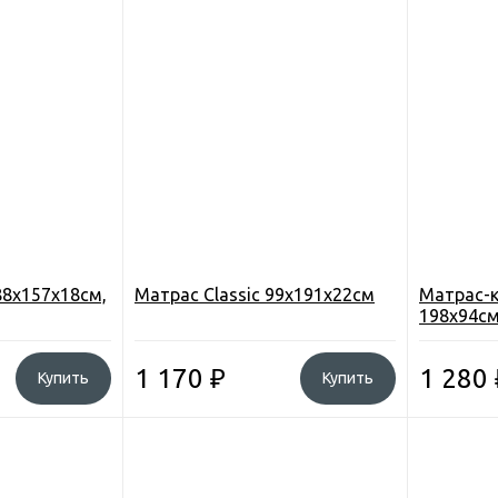
88х157х18см,
Матрас Classic 99х191х22см
Матрас-к
198х94с
1 170
₽
1 280
Купить
Купить