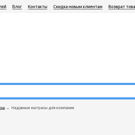
лей
Блог
Контакты
Скидка новым клиентам
Возврат тов
сна
→
Надувные матрасы для компании