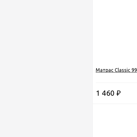
Матрас Classic 9
1 460
₽