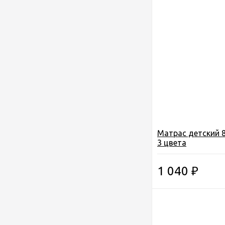
Матрас детский 
3 цвета
1 040
₽