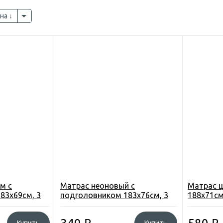
на
м с
Матрас неоновый с
Матрас ц
83х69см, 3
подголовником 183х76см, 3
188х71см
цвета