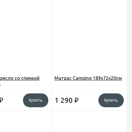
ресло со спинкой
Матрас Camping 189х72х20см
м
₽
1 290
₽
Купить
Купить