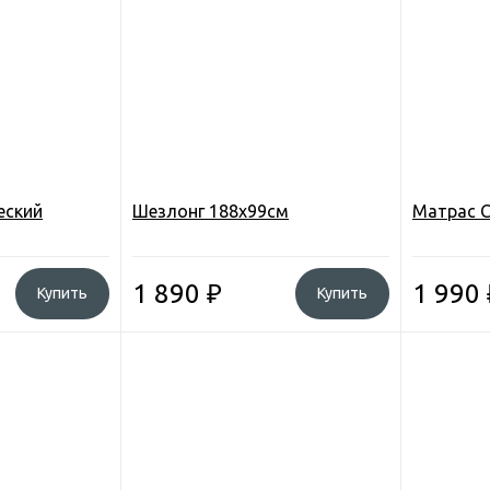
еский
Шезлонг 188х99см
Матрас C
1 890
₽
1 990
Купить
Купить