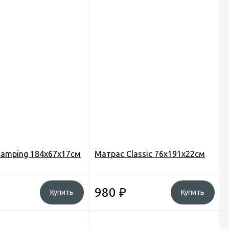
amping 184х67х17см
Матрас Classic 76х191х22см
980
₽
Купить
Купить