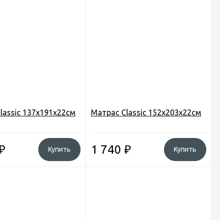
lassic 137х191х22см
Матрас Classic 152х203х22см
₽
1 740
₽
Купить
Купить