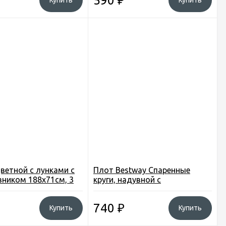
590
₽
Купить
Купить
ветной с лунками с
Плот Bestway Спаренные
ником 188х71см, 3
круги, надувной с
подголовниками, 188х117см.,
43009b
740
₽
Купить
Купить