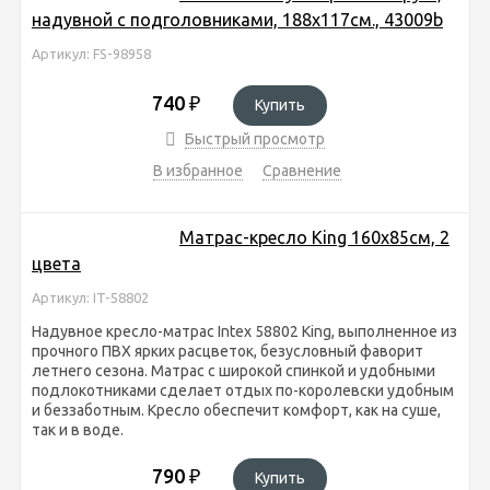
надувной с подголовниками, 188х117см., 43009b
Артикул: FS-98958
740
₽
Купить
Быстрый просмотр
В избранное
Сравнение
Матрас-кресло Кing 160х85см, 2
цвета
Артикул: IT-58802
Надувное кресло-матрас Intex 58802 Кing, выполненное из
прочного ПВХ ярких расцветок, безусловный фаворит
летнего сезона. Матрас с широкой спинкой и удобными
подлокотниками сделает отдых по-королевски удобным
и беззаботным. Кресло обеспечит комфорт, как на суше,
так и в воде.
790
₽
Купить