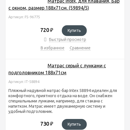
Матрас Intex, для плавания, Бар
с окном, размер 188х71см. (59894/5)
Артикул: FS-96775
720
₽
Купить
Быстрый просмотр
В избранное
Сравнение
Матрас серый с лунками с
подголовником 188х71см
Артикул: IT-58894
Пляжный надувной матрас-бар Intex 58894 идеален для
комфортного, приятного отдыха на воде. Он снабжен
специальными лунками, например, для стакана с
напитком. Матрас имеет двухкамерную систему и
удобный подголовник.
730
₽
Купить