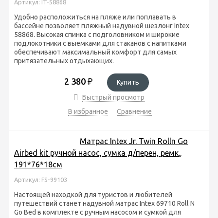
Артикул: IT-58868
Удобно расположиться на пляже или поплавать в
бассейне позволяет пляжный надувной шезлонг Intex
58868. Высокая спинка с подголовником и широкие
подлокотники с выемками для стаканов с напитками
обеспечивают максимальный комфорт для самых
притязательных отдыхающих.
2 380
₽
Купить
Быстрый просмотр
В избранное
Сравнение
Матрас Intex Jr. Twin Rolln Go
Airbed kit ручной насос, сумка д/перен, ремк.,
191*76*18см
Артикул: FS-99103
Настоящей находкой для туристов и любителей
путешествий станет надувной матрас Intex 69710 Roll N
Go Bed в комплекте с ручным насосом и сумкой для