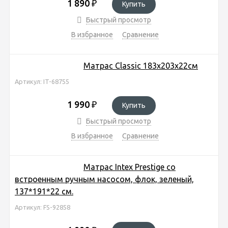
1 890
₽
Купить
Быстрый просмотр
В избранное
Сравнение
Матрас Classic 183х203х22см
Артикул: IT-68755
1 990
₽
Купить
Быстрый просмотр
В избранное
Сравнение
Матрас Intex Prestige со
встроенным ручным насосом, флок, зеленый,
137*191*22 см.
Артикул: FS-92858