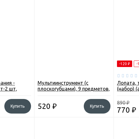
-120
₽
-
ания -
Мультиинструмент (с
Лопата, 
т-2 шт,
плоскогубцами), 9 предметов,
(набор) (
с, огниво,
в чехле, нерж. cталь (FH)
890
₽
520
₽
Купить
Купить
770
₽