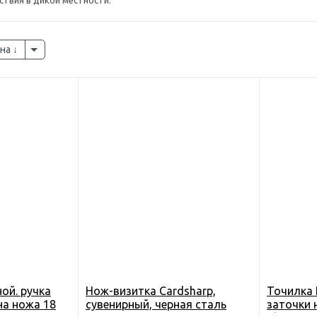
твия в дикой местности.
на
ой. ручка
Нож-визитка Cardsharp,
Точилка 
на ножа 18
сувенирный, черная сталь
заточки 