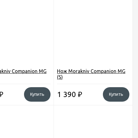
akniv Companion MG
Нож Morakniv Companion MG
(S)
₽
1 390
₽
Купить
Купить