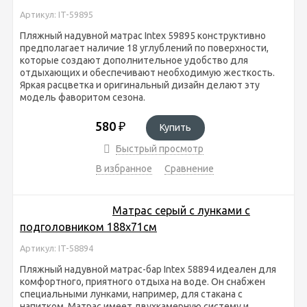
Артикул: IT-59895
Пляжный надувной матрас Intex 59895 конструктивно
предполагает наличие 18 углублений по поверхности,
которые создают дополнительное удобство для
отдыхающих и обеспечивают необходимую жесткость.
Яркая расцветка и оригинальный дизайн делают эту
модель фаворитом сезона.
580
₽
Купить
Быстрый просмотр
В избранное
Сравнение
Матрас серый с лунками с
подголовником 188х71см
Артикул: IT-58894
Пляжный надувной матрас-бар Intex 58894 идеален для
комфортного, приятного отдыха на воде. Он снабжен
специальными лунками, например, для стакана с
напитком. Матрас имеет двухкамерную систему и