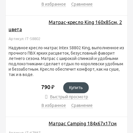
В избранное
Сравнение
Матрас-кресло Кing 160х85см, 2
цвета
Артикул: IT-58802
Надувное кресло-матрас Intex 58802 Кing, выполненное из
прочного ПВХ ярких расцветок, безусловный фаворит
летнего сезона. Матрас с широкой спинкой и удобными
подлокотниками сделает отдых по-королевски удобным
и беззаботным. Кресло обеспечит комфорт, как на суше,
так и в воде.
790
₽
Купить
Быстрый просмотр
В избранное
Сравнение
Матрас Camping 184х67х17см
Артикул: IT-67997