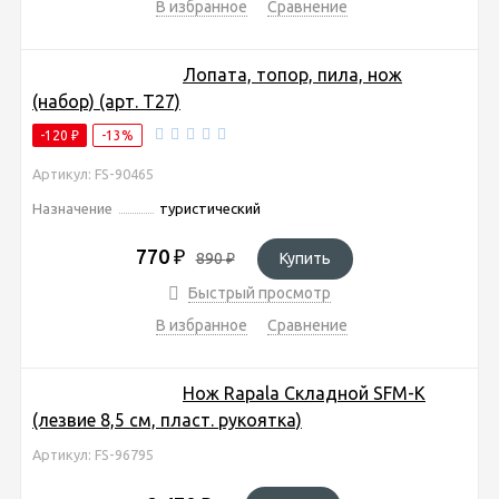
В избранное
Сравнение
Лопата, топор, пила, нож
(набор) (арт. T27)
-120
₽
-13%
Артикул: FS-90465
Назначение
туристический
770
₽
890
₽
Купить
Быстрый просмотр
В избранное
Сравнение
Нож Rapala Cкладной SFM-K
(лезвие 8,5 см, пласт. рукоятка)
Артикул: FS-96795