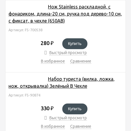
Нож Stainless раскладной, c
фонариком, длина-20 см, ручка под дерево-10 см,
с фиксат, в чехле (650АВ)
Артикул: FS-700538
280
₽
Купить
Быстрый просмотр
В избранное
Сравнение
Набор туриста (вилка, ложка,
нож, открывалка) Зелёный В Чехле
Артикул: FS-90874
330
₽
Купить
Быстрый просмотр
В избранное
Сравнение